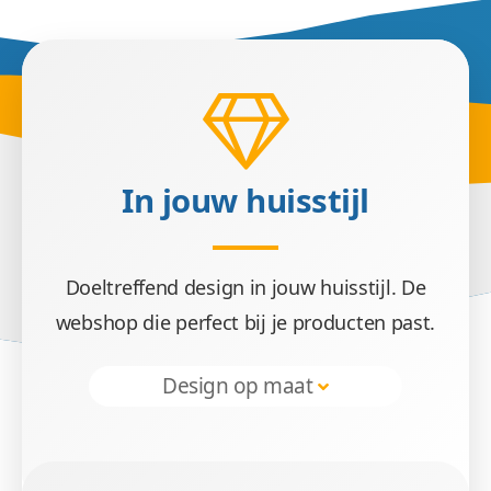
Zet je w
In jouw huisstijl
Wij zijn er voor je. Bestel je webshop en wij ma
Doeltreffend design in jouw huisstijl. De
webshop die perfect bij je producten past.
Design op maat
Tijd