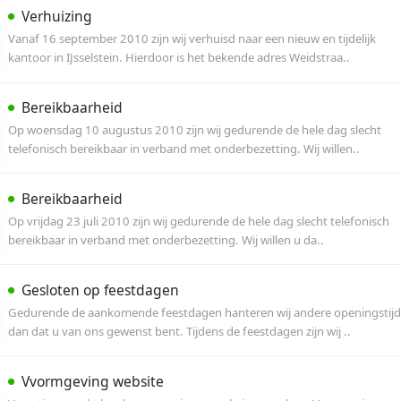
Social Media
Vanaf vandaag is Vcreations actief op verschil
om zo haar relaties met klanten nog beter te 
Vakantie en kerstwens
Door middel van dit bericht informeren wij u 
vakantieperiode. Na een jaar hard werken, is V
Nieuwe collega!
Vcreations verwelkomt haar nieuwe collega Jou
Joury zal zorgdragen voor de ontwikkeling van
Verhuizing
Vanaf 16 september 2010 zijn wij verhuisd naar