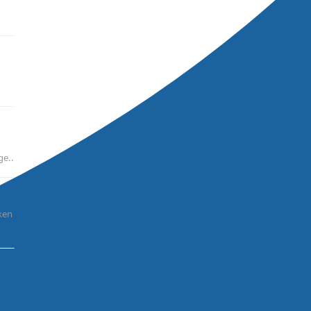
 adres Weidstraa..
nde de hele dag slecht
etting. Wij willen..
ele dag slecht telefonisch
willen u da..
n wij andere openingstijden
tdagen zijn wij ..