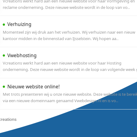
kantoor in IJsselstein. Hierdoor is het bekende
Bereikbaarheid
Op woensdag 10 augustus 2010 zijn wij gedure
telefonisch bereikbaar in verband met onderbez
Bereikbaarheid
Op vrijdag 23 juli 2010 zijn wij gedurende de h
bereikbaar in verband met onderbezetting. Wij 
Gesloten op feestdagen
Gedurende de aankomende feestdagen hantere
dan dat u van ons gewenst bent. Tijdens de fees