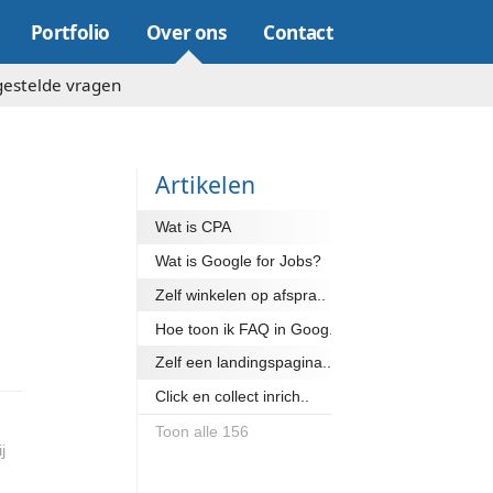
Online marketing
Portfolio
Over on
s (9)
Blog
Veelgestelde vragen
Artike
Wat is CP
Wat is Go
Zelf winke
Hoe toon 
 iets terugdoen voor de
e regio. Wij zi..
Zelf een l
Click en co