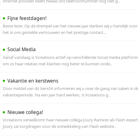
Vcreations is vandaag door ECABO gecertificeer
ICT. ECABO is het kenniscentrum voor leren in d
Nieuw kantoor geopend!
Vanaf begin deze week zijn wij verhuisd naar 
randje van de historische binnenstad in IJsselste
Tijdelijk telefoonnummer
Vanaf vandaag hebben wij tijdelijk een ander
internet provider heeft helaas ons telefoonnu
Fijne feestdagen!
Beste lezer, Op de drempel van het nieuwe jaar
het in ons gestelde vertrouwen en het prettige