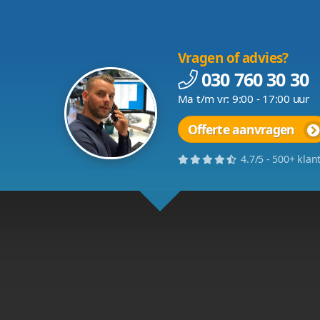
Vvormgeving website
Vcreations werkt hard aan een nieuwe websit
reclame onderneming. Deze nieuwe website wor
Verhuizing
Momenteel zijn wij druk aan het verhuizen. Wi
kantoor midden in de binnenstad van IJsselstei
Vwebhosting
Vcreations werkt hard aan een nieuwe website
onderneming. Deze nieuwe website wordt in d
Nieuwe website online!
Met trots presenteren wij u onze nieuwe websit
via een nieuwe domeinnaam genaamd Vwebdesi