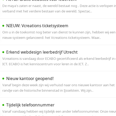
binnen Vcreations webdesign BV. Zo zijn wij ve
Fijne feestdagen en een succesvol 
Beste lezer, Wij willen van deze gelegenheid g
wereld vannacht niet vergaat, hele prettige fe
ACTIE: Gratis websites voor iederee
De maya's zaten er naast, de wereld bestaat nog
verband met het verdere bestaan van de werel
NIEUW: Vcreations ticketsysteem
Om u in de toekomst nog beter van dienst te k
nieuw systeem gelanceerd: het Vcreations tick
Erkend webdesign leerbedrijf Utrec