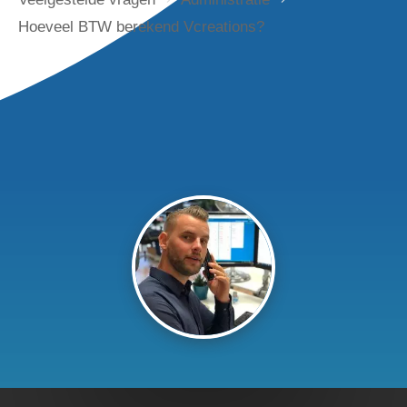
Hoeveel BTW berekend Vcreations?