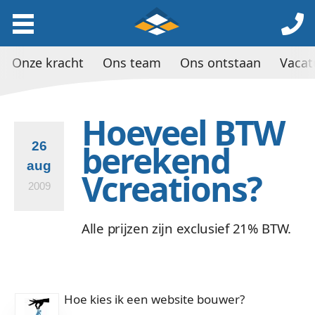
Onze kracht
Ons team
Ons ontstaan
Vacat
Hoeveel BTW
berekend
26
aug
Vcreations?
2009
Alle prijzen zijn exclusief 21% BTW.
Hoe kies ik een website bouwer?