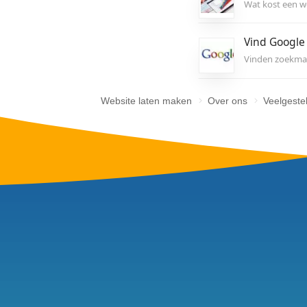
U
K
O
W
W
V
V
Website laten maken
Over ons