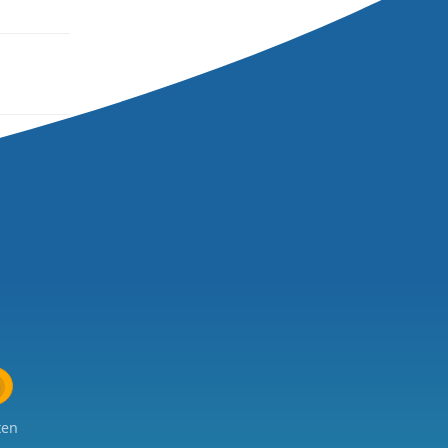
.
 website, maar ..