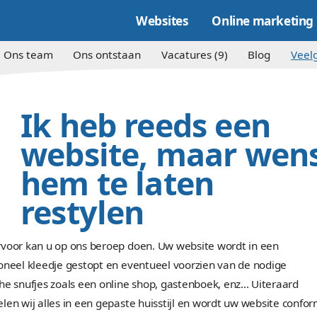
Websites
e kracht
Ons team
Ons ontstaan
Vacature
Ik heb reed
26
website, m
aug
2009
hem te late
restylen
Ook hiervoor kan u op ons beroep doen. Uw websi