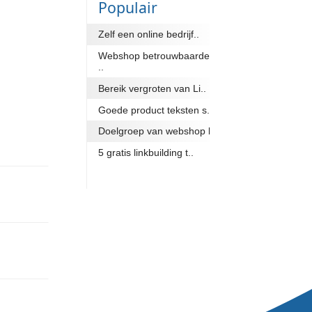
ien van de nodige
Toon alle
ek, enz... Uiteraard
 wordt uw website conform
Popula
te scoren in de
Zelf een on
Webshop 
..
Bereik ver
Goede pro
Doelgroep
5 gratis li