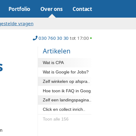
Online marketing
Portfolio
Over on
s (9)
Blog
Veelgestelde vragen
030 760 30
s een
Artike
aar wens
Wat is CP
n
Wat is Go
Zelf winke
Hoe toon 
Zelf een l
te wordt in een
Click en co