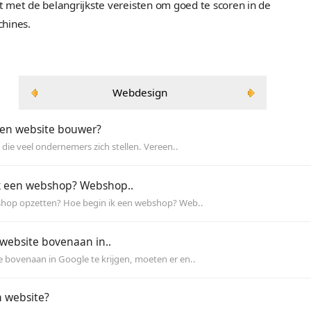
professioneel kleedje gestopt en eventueel voorz
technische snufjes zoals een online shop, gastenbo
ontwikkelen wij alles in een gepaste huisstijl en
gemaakt met de belangrijkste vereisten om goed 
zoekmachines.
Webdesign
oe kies ik een website bouwer?
t is een vraag die veel ondernemers zich stellen. Vereen..
oe begin ik een webshop? Webshop..