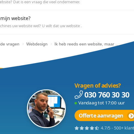
 wilt een webshop opzetten? Hoe begin ik een webshop? Web.
rijg ik mijn website bovenaan in..
m een website bovenaan in Google te krijgen, moeten er en..
at kost een website?
at kost een website? Dat is een vraag die veel ondernemer.
ind Google mijn website?
inden zoekmachines uw website wel? U wilt dat uw website .
Veelgestelde vragen
Webdesign
Ik heb reeds een