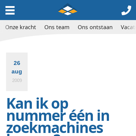
Onze kracht
Ons team
Ons ontstaan
Vacat
26
aug
2009
Kan ik op
nummer één in
zoekmachines