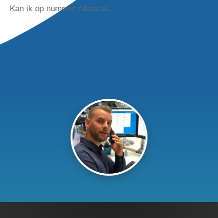
Kan ik op nummer é&eacut..