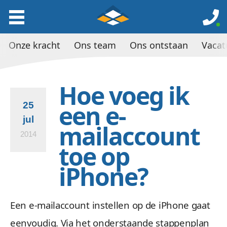
Onze kracht
Ons team
Ons ontstaan
Vacat
Hoe voeg ik
een e-
25
jul
mailaccount
2014
toe op
iPhone?
Een e-mailaccount instellen op de iPhone gaat
eenvoudig. Via het onderstaande stappenplan