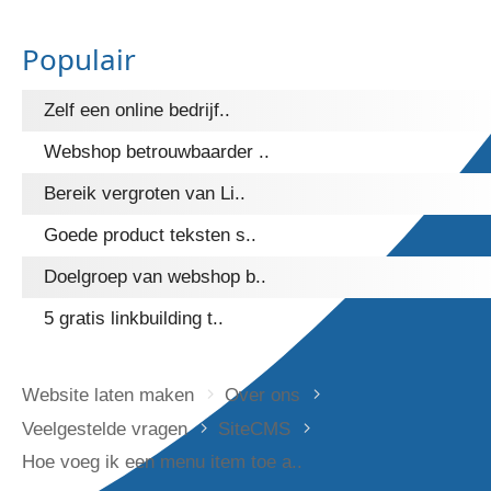
Populair
Zelf een online bedrijf..
Webshop betrouwbaarder ..
Bereik vergroten van Li..
Goede product teksten s..
Doelgroep van webshop b..
5 gratis linkbuilding t..
Website laten maken
Over ons
Veelgestelde vragen
SiteCMS
Hoe voeg ik een menu item toe a..