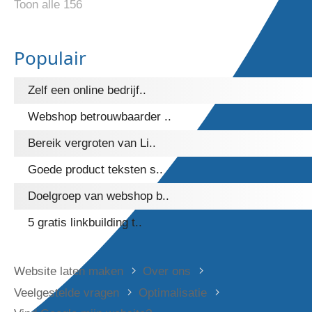
Toon alle 156
Populair
Zelf een online bedrijf..
Webshop betrouwbaarder ..
Bereik vergroten van Li..
Goede product teksten s..
Doelgroep van webshop b..
5 gratis linkbuilding t..
Website laten maken
Over ons
Veelgestelde vragen
Optimalisatie