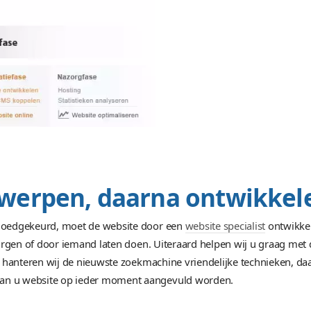
 Nog niet overtuigd? Bekijk het zelf in ons portfolio.
bsite ontwerpen
Website laten ontwerpen met
webbouwer
waarb
bieden u een luisterend oor en zorgen ervoor d
worden.