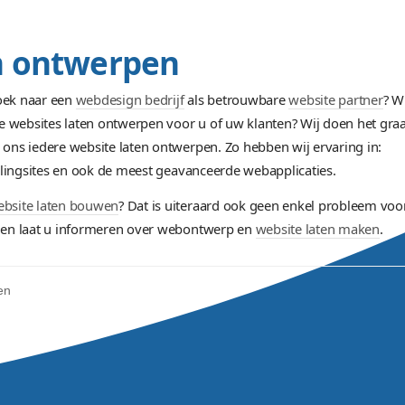
n ontwerpen, daarna 
 site heeft goedgekeurd, moet de website door een
web
ect zelf verzorgen of door iemand laten doen. Uiteraard
 ontwikkeling hanteren wij de nieuwste zoekmachine vri
ebouwd en kan u website op ieder moment aangevuld 