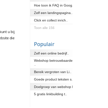
Wat is CP
Wat is Go
Zelf winke
Hoe toon 
rpen in
Zelf een l
Click en co
Toon alle
ebsite laten ontwerpen kunt u bij
ntwerpen nou juist de website die
Popula
Zelf een on
Webshop 
..
gericht