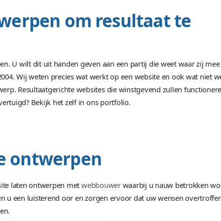
rijblijvend uw offerte
Wij ontwerpen kwalite
Gericht zijn op het
e
Door iedereen te be
Uniek en spetteren
Perfect aansluiten b
n ontwerpen om result
ten ontwerpen. U wilt dit uit handen geven aan een parti
ring sinds 2004. Wij weten precies wat werkt op een we
uw site ontwerp. Resultaatgerichte websites die winstg