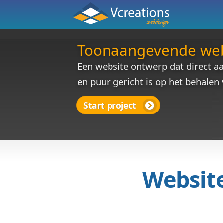
Toonaangevend
Een website ontwerp dat
en puur gericht is op he
Start project
Web