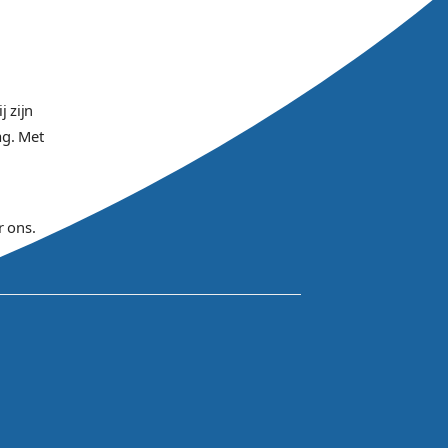
ontwikkelen
site specialist
ontwikkeld
 helpen wij u graag met de
endelijke technieken, daarnaast
worden.