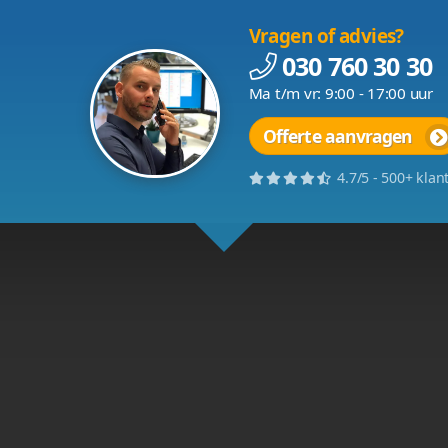
 laten ontwerpen
 bent u op zoek naar een
webdesign bedrijf
als betrou
 verschillende websites laten ontwerpen voor u of uw k
 kunt u bij ons iedere website laten ontwerpen. Zo heb
ebwinkels, veilingsites en ook de meest geavanceerde we
en ook uw
website laten bouwen
? Dat is uiteraard ook
t met ons op en laat u informeren over webontwerp en
aten ontwerpen