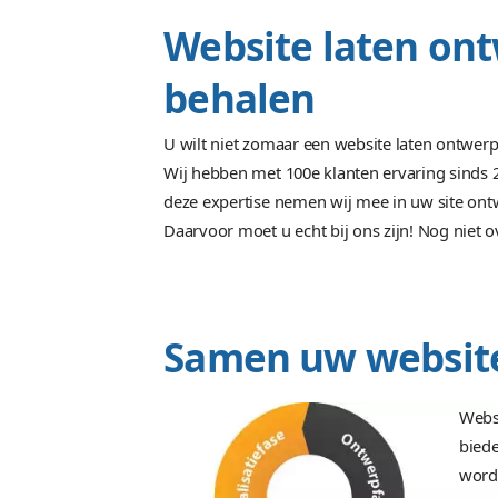
de mogelijkheden? Vraag geheel v
aan of kom eens langs.
Offert
Website late
behalen
U wilt niet zomaar een website la
Wij hebben met 100e klanten erva
deze expertise nemen wij mee in 