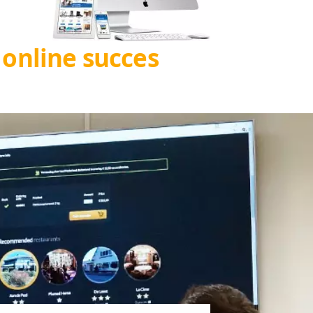
een goede samenwerking waarbij diverse ideeën d
ed mee. Aanrader!"
eetronics
 een prachtige vormgeving.
tische website te maken.