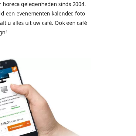
 voor een café
j maken websites voor horeca gelegenheden si
sten. Met bijvoorbeeld een evenementen kalen
 eigen CMS. Zo haalt u alles uit uw café. Oo
 Vcreations Webdesign!