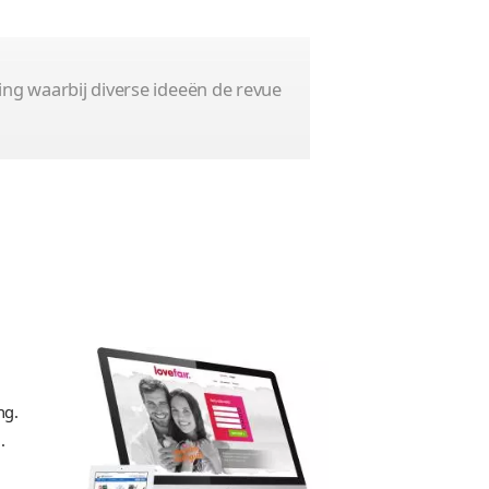
Bedrijfswebsite
Premium
Haartransplantati