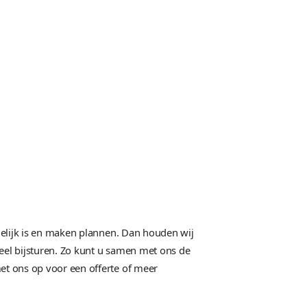
bsite laten maken die aanspreekt
e websites bezitten o.a. deze eigenschappen:
Eenvoudig te beheren;
Geoptimaliseerd voor zoekmachines;
Leesbaar op alle apparaten;
Fraaie en overtuigende vormgeving.