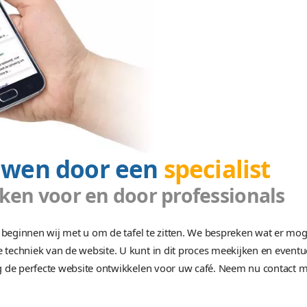
n webdesign bureau?
We
Onz
ite laten bouwen? Vraag geheel vrijblijvend een
au! Wij kunnen u vrijwel altijd van een oplossing
get. Na een offerteaanvraag te hebben ingediend
ur een reactie van ons verwachten!
rte op maat