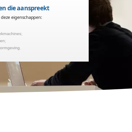
ehalen van
online succ
te bouwer