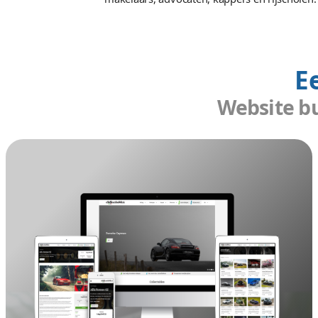
Om als café uw klanten te binden
altijd de juiste informatie vinden
terugkijken. Wij zorgen dat de we
wensen. Een café website laten 
maken wij ook websites voor bijv
makelaars, advocaten, kappers en
Webs