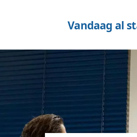
"Vcreations heeft onze w
Ook een caf
De leukste kroe
Wilt u ook een prachtige café w
Goed gevonden op internet en ze