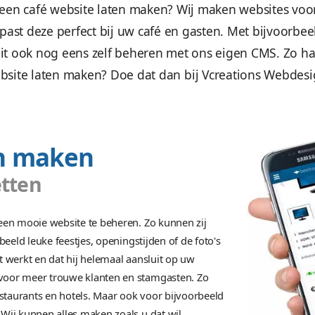
Een passend webdesign
 wil graag een café website laten maken? Wi
bouwen, past deze perfect bij uw café en ga
 U kunt dit ook nog eens zelf beheren met ons
website laten maken? Doe dat dan bij
 laten maken
aart zetten