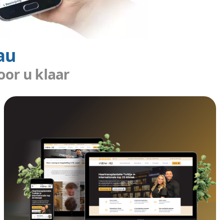
ij
oto's
Zo
beeld
ernetbureau
al 10 jaar voor u klaar