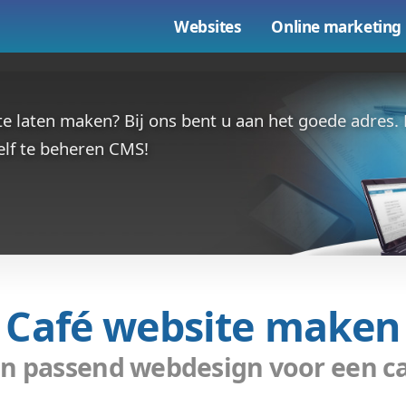
Websites
maken
de website laten maken? Bij ons bent u aa
ign en zelf te beheren CMS!
Café websit