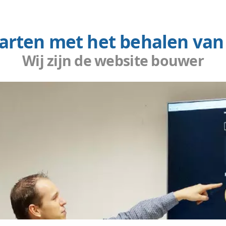
ebsite naar grote tevredenheid gemaakt. Het was 
zijn gepasseerd. Vcreations denkt go
Thomas Dekker - oprichter van B
é
website maken?
g met ons webdesign
ebsite laten maken? Wij bouwen effectieve websites met
lf te beheren! Maak nu een afspraak om ook zo'n fantas