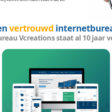
 is het slim een mooie website te beheren. Zo kunnen z
 over bijvoorbeeld leuke feestjes, openingstijden of de f
bsite perfect werkt en dat hij helemaal aansluit op uw
maken zorgt voor meer trouwe klanten en stamgasten. 
oorbeeld restaurants en hotels. Maar ook voor bijvoor
 rijscholen. Wij kunnen alles maken zoals u dat wil.
Een
vertrouwd
int
ite bureau Vcreations staat 