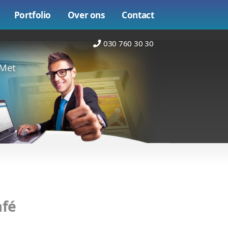
Online marketing
Portfolio
Over on
n het goede adres. Met
e maken