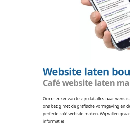
Zoekt u ee
Wilt u meer weten over een webs
offerte aan bij ons webdesign bure
voorzien die aansluit bij uw bud
kunt u binnen 24 u
Offe