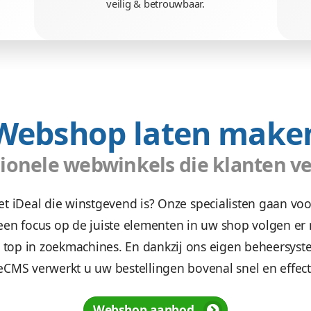
sultaat
Veilige websh
en die uw
Wees gerust, alle gegeven
ie. Daardoor
klanten zijn veilig. We mak
lingen.
veilig & betrouwbaa
Webshop lat