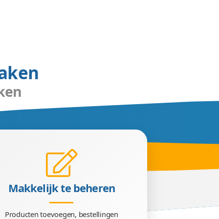
ie klanten
verleiden
alisten gaan voor iedere shop tot het uiterst
n uw shop volgen er meer bestellingen. De s
ns eigen beheersysteem runt u uw hele shop z
enal snel en effectief.
den