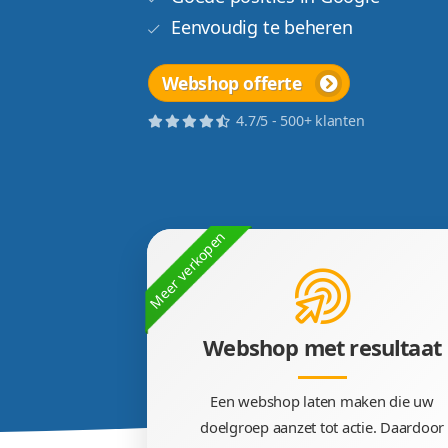
Met doeltreffend desig
Snelle & veilige websh
Goede posities in Goog
Eenvoudig te beheren
Webshop offerte
4.7/5 - 500+ klanten
Meer verkopen