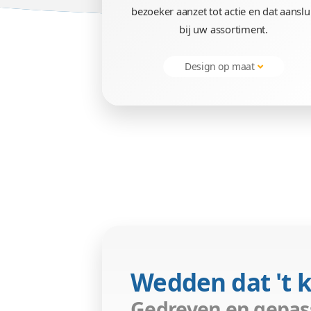
Fantastisch d
Overtuigend webshop de
bezoeker aanzet tot actie e
bij uw assortime