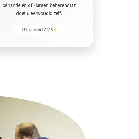
op laten maken
 voor u werken
le
Makkelijk te behe
 webshop
Producten toevoegen, bestel
den uw
behandelen of klanten behere
onden.
doet u eenvoudig zelf.