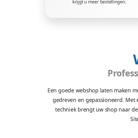
Webshop met re
Een webshop laten mak
doelgroep aanzet tot act
krijgt u meer bestel