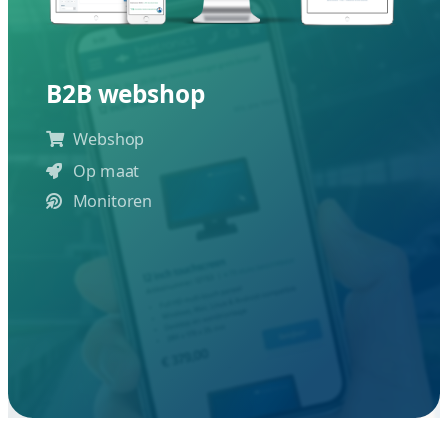
Webshop starten
va €1900 + €15 p/m (hosting)