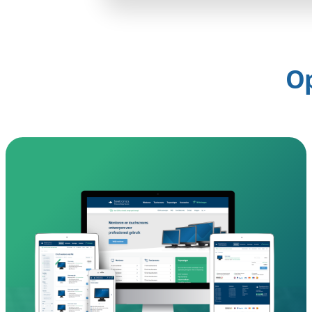
Gedreven en
aanpak
Een goede
webshop laten
begrijpt? Wij zijn soms ei
verder. In enkele weken 
webshop staat het volgend
Creatief design waarbij
Wij maken wat u nodig 
Uw succes is ons succe
Wij houden van lange te