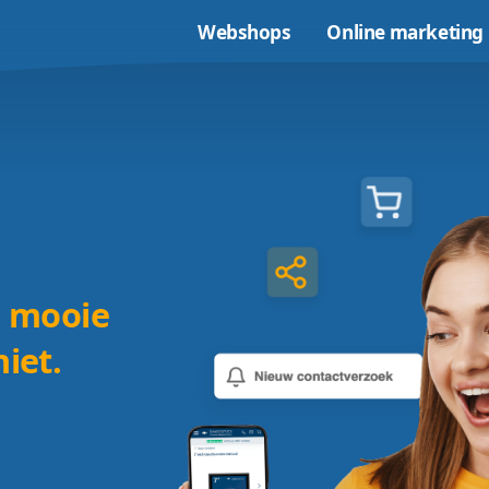
Webshops
t?
|
ar een mooie
 er niet.