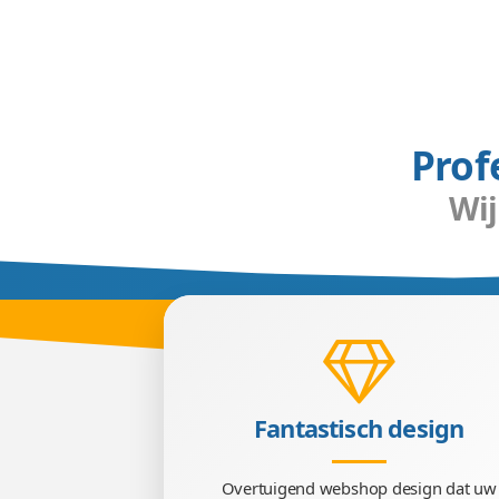
P
Een goede webshop laten m
gedreven en gepassione
techniek brengt uw sho