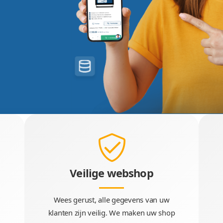
n
ops
le