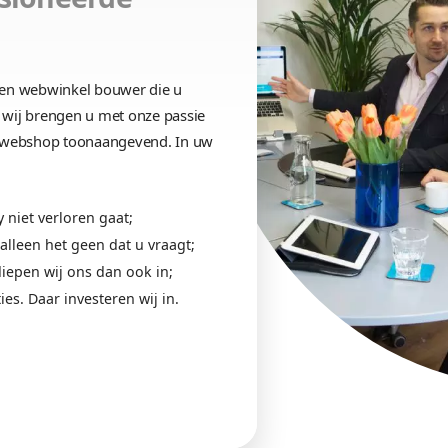
Goed vindbaar
 't klikt?