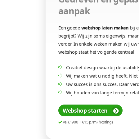
Design op maat
Wedden dat