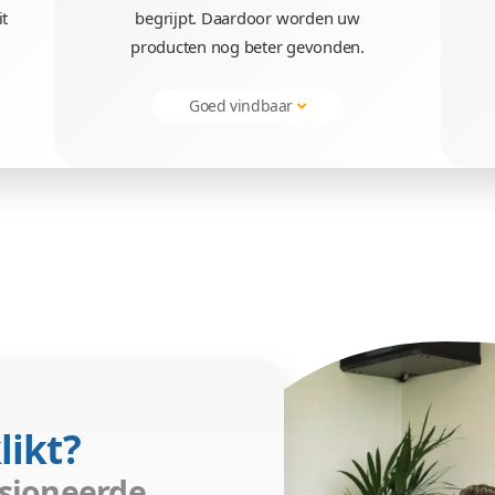
Professionele websh
Wij maken webshops die
Snel resultaat
esign
Hoog in Goog
sign dat uw
Wij zorgen dat Google uw
n dat aansluit
begrijpt. Daardoor wor
nt.
producten nog beter gev