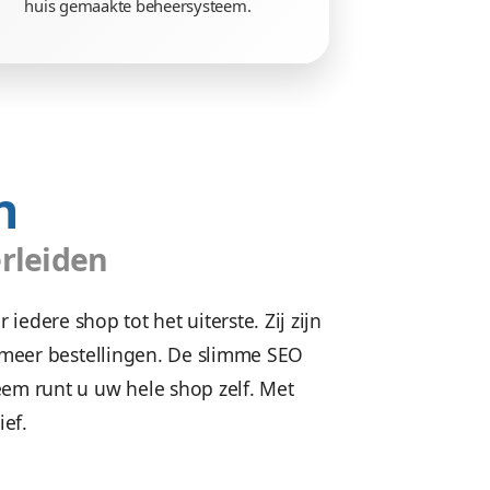
op
Geen technische ke
s van uw
U beheert uw webshop zon
en uw shop
gestuntel of gedoe, met ons i
r.
huis gemaakte beheersyst
en maken