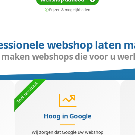
rofessionele webwinkels d
aken met iDeal die winstgevend is? Onze speci
erd. Met een focus op de juiste elementen i
p naar de top in zoekmachines. En dankzij o
SiteCMS verwerkt u uw bestellingen bov
Webshop aanbod
Prijzen & mogelijkhe