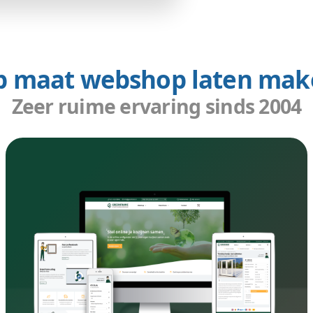
 gepassioneerde
 maken
bij een webwinkel bouwer die u
genwijs, maar wij brengen u met onze passie
maken wij uw webshop toonaangevend. In uw
e centraal:
 de usability niet verloren gaat;
heeft. Niet alleen het geen dat u vraagt;
s. Daar verdiepen wij ons dan ook in;
rmijn relaties. Daar investeren wij in.