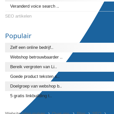
Veranderd voice search ..
SEO artikelen
Populair
Zelf een online bedrijf..
Webshop betrouwbaarder ..
Bereik vergroten van Li..
Goede product teksten s..
Doelgroep van webshop b..
5 gratis linkbuilding t..
Website laten maken
Over ons
Blog
SEO