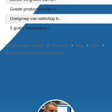
Goede product teksten s..
Doelgroep van webshop b..
5 gratis linkbuilding t..
Website laten maken
Over ons
Blog
SEO
Google's mobiel vriendelijke up..