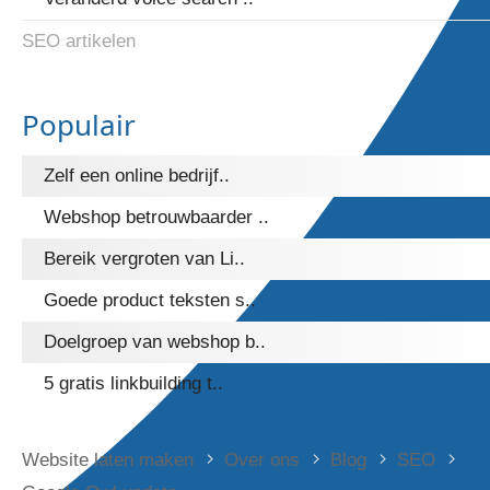
SEO artikelen
Populair
Zelf een online bedrijf..
Webshop betrouwbaarder ..
Bereik vergroten van Li..
Goede product teksten s..
Doelgroep van webshop b..
5 gratis linkbuilding t..
Website laten maken
Over ons
Blog
SEO