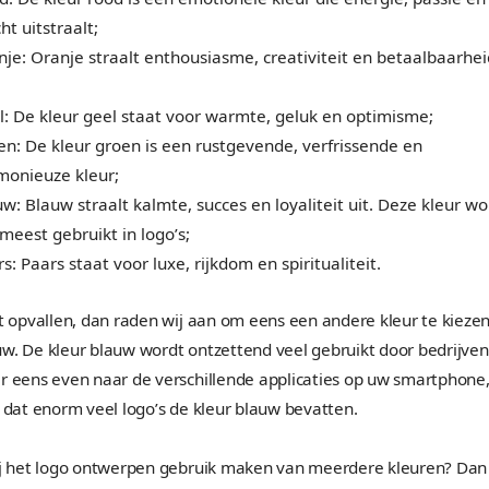
Welke kleuren passen bij
Het belangrijkste onderdeel van uw logo is kleur
ieder hun eigen betekenis en brengen hun eigen s
zich mee. Het is daarom belangrijk om te weten w
uw logo passen. Lees hieronder de betekenis van
kleuren in logo’s.
Rood: De kleur rood is een emotionele kleur
kracht uitstraalt;
Oranje: Oranje straalt enthousiasme, creati
uit;
Geel: De kleur geel staat voor warmte, gelu