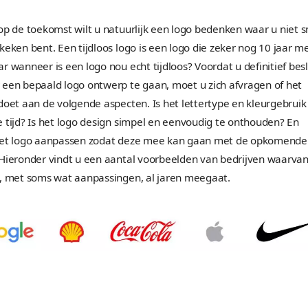
3. Woordmerk en be
Maakt u gebruik van een
beeldmerk?
Een woordmerk is een serie van letters en/of cijfe
van uw bedrijfsnaam in uw logo? Dan maakt u ge
Wilt u een logo maken dat ook gebruik maakt van
spreekt u van een beeldmerk. Door gebruik te ma
creëert u herkenbaarheid bij uw doelgroep. Dit is 
op te vallen tussen de concurrentie. Een passende 
erg belangrijk, dit wordt dan meteen het beeldme