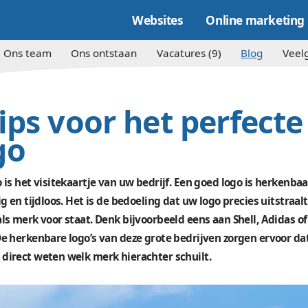
Websites
e kracht
Ons team
Ons ontstaan
Vacature
7 tips voor het 
logo
Een logo is het visitekaartje van uw bedrijf. Een
veelzijdig en tijdloos. Het is de bedoeling dat uw
waar u als merk voor staat. Denk bijvoorbeeld ee
Apple. De herkenbare logo’s van deze grote bedr