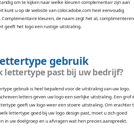
Groen: De kleur groen is een rustgevende, v
harmonieuze kleur;
Blauw: Blauw straalt kalmte, succes en loyali
het meest gebruikt in logo’s;
Paars: Paars staat voor luxe, rijkdom en spiri
Als u wilt opvallen, dan raden wij aan om eens ee
dan blauw. De kleur blauw wordt ontzettend veel 
Kijk maar eens even naar de verschillende applic
zult zien dat enorm veel logo’s de kleur blauw bev
Wilt u bij het logo ontwerpen gebruik maken van
het verstandig om te kijken naar welke kleuren c
elkaar. Dit kunt u op de website van color.adobe