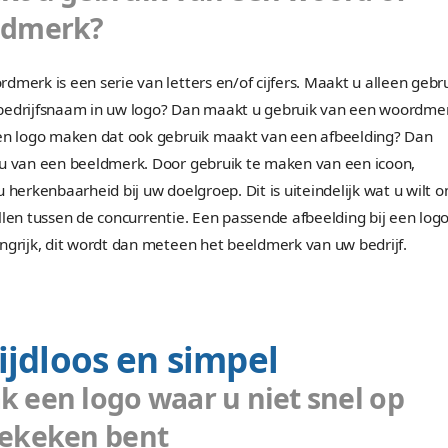
Er zijn eigenlijk twee soorten lettertypes: schreef
letters. Bovenstaand vindt u een afbeelding waarin
worden weergegeven. Wilt u een luxe of een sierl
voor een schreeflettertype. Of wilt u juist iets sto
Kies dan voor een schreefloze lettertype bij het 