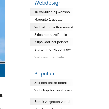
lt.
Toon alle
Webde
10 valkuil
Magento 
Website o
8 tips hoe 
7 tips voor
Starten me
Webdesign