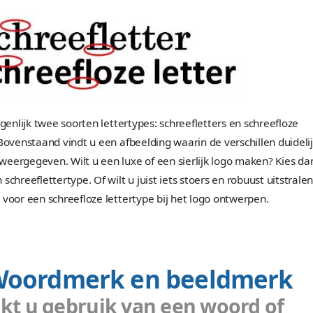
checken. Complementaire kleuren, de naam zegt 
elkaar. Dit geeft het logo een rustige uitstraling.
2. Lettertype gebrui
Welk lettertype past bij u
Het lettertype gebruik is heel bepalend voor de ui
Handgeschreven letters geven uw logo een sierlijk
groot lettertype geeft uw logo weer een stoere ui
komen welk lettertype goed bij uw logo design pa
verdiepen in uw doelgroep en u afvragen wat hen