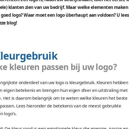
Vaak wordt het belang van een goed logo ontwer
onderschat. Een geweldig logo maken vergt veel 
natuurlijk wel herkenbaar zijn voor uw doelgroe
uw concurrenten. Een logo is, naast uw bedrijfs
(potentiele) klanten zien van uw bedrijf. Maar
nou een goed logo? Waar moet een logo überhau
het in deze blog!
1. Kleurgebruik