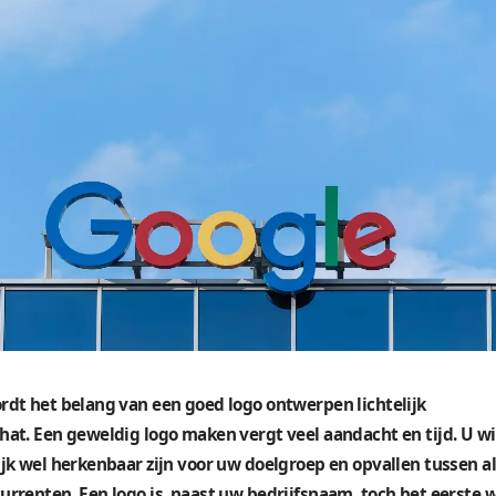
mensen direct weten welk merk hierachter schui