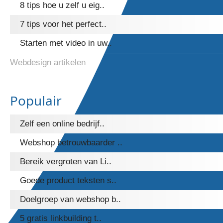
8 tips hoe u zelf u eig..
7 tips voor het perfect..
Starten met video in uw..
Webdesign artikelen
Populair
Zelf een online bedrijf..
Webshop betrouwbaarder ..
Bereik vergroten van Li..
Goede product teksten s..
Doelgroep van webshop b..
5 gratis linkbuilding t..