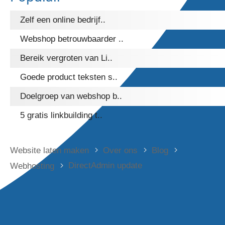
Zelf een online bedrijf..
Webshop betrouwbaarder ..
Bereik vergroten van Li..
Goede product teksten s..
Doelgroep van webshop b..
5 gratis linkbuilding t..
Website laten maken
Over ons
Blog
DirectAdmin update
Webhosting