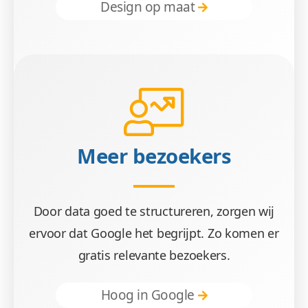
Design op maat
Wees gerust, de gegevens van uw gebruikers zi
Meer bezoekers
Makkelij
Door data goed te structureren, zorgen wij
ervoor dat Google het begrijpt. Zo komen er
U beheert uw platform zonder gestuntel of ged
gratis relevante bezoekers.
Hoog in Google