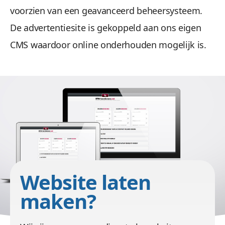
voorzien van een geavanceerd beheersysteem.
De advertentiesite is gekoppeld aan ons eigen
CMS waardoor online onderhouden mogelijk is.
images/port/BTW-berekenen/btw-berekenen-
panorama.jpg
Website laten
maken?