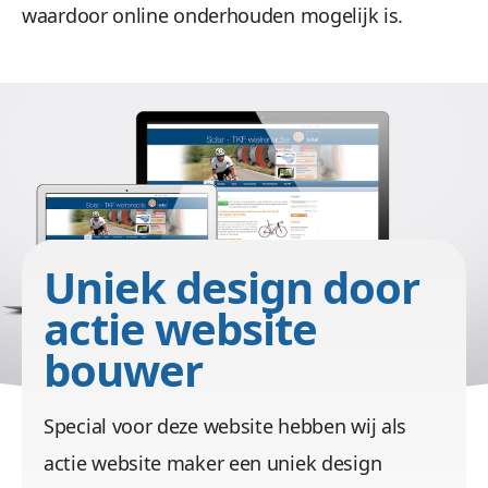
waardoor online onderhouden mogelijk is.
/images/port/Solartkf/solar-tkf-panorama.jpg
Uniek design door
actie website
bouwer
Special voor deze website hebben wij als
actie website maker een uniek design