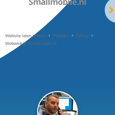
Smallmobile.nl
Website laten maken
Portfolio
Offline
Webwinkel: Smallmobile.nl