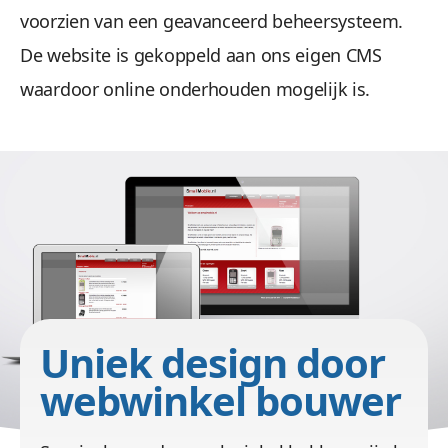
voorzien van een geavanceerd beheersysteem.
De website is gekoppeld aan ons eigen CMS
waardoor online onderhouden mogelijk is.
/images/port/Smallmobile/Smallmobile-
panorama.jpg
Uniek design door
webwinkel bouwer