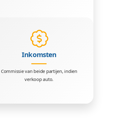
Taken
 & Jeffrey
300+ taken succesvol uitgevoe
het gehele projectteam.