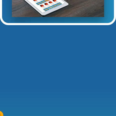
evice net zo effectief is, voor ons geen probleem! Wij h
se op gebied van bied websites uw behoeftes naar tevre
s op zijn
ine veiling