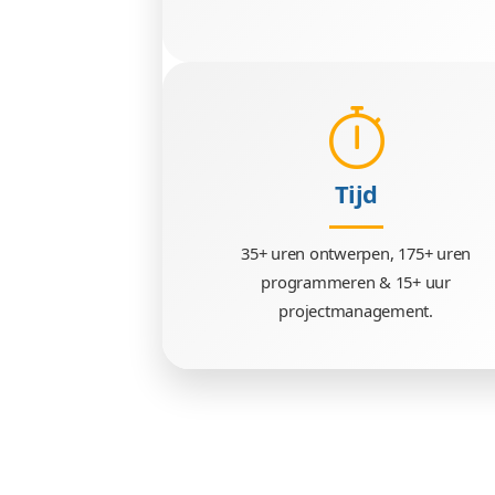
Techniek
HTML 5, SASS, PHP.6, 
jQuery.