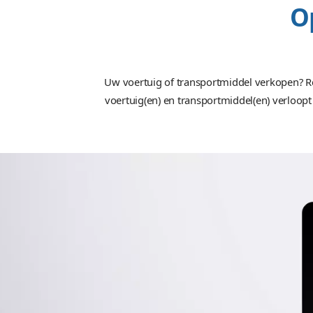
Tijd
35+ uren ontwerpen, 
programmeren & 1
projectmanagem