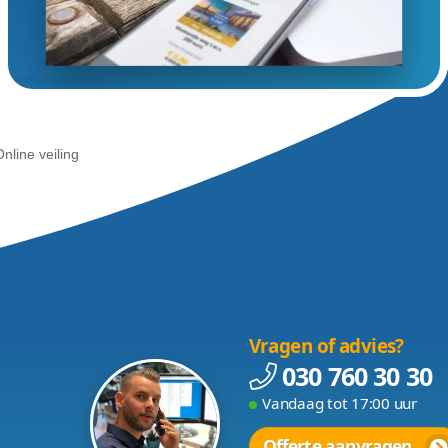
eiling-opzetten.jpg
veiling beginnen?
lag
e beginnen? Een online veiling laten maken die op elk d
opzetten van veilingsites. Wij willen met onze experti
Waar we ook trot
Gerelateerd aan Onl