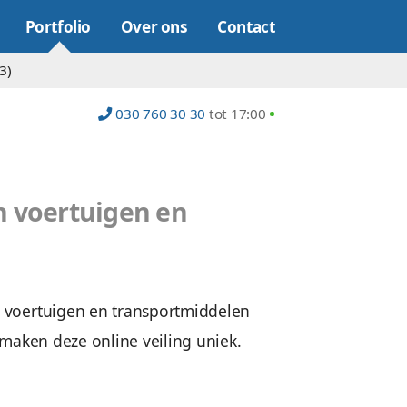
Online marketing
Portfolio
Over on
op (22)
Platform (23)
030 760 30
iling
en winnen van voertuigen en
elen.
 Op de veiling kunnen voertuigen en transpor