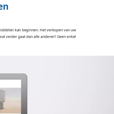
it
Inkomsten
elen online
Commissie van beide partijen,
verkoop auto.
ing opzetten