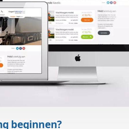
De start van de 
verkopen? Registreren, inloggen en het verkopen van 
en) verloopt via een opbied veiling constructie. Een ve
probleem!