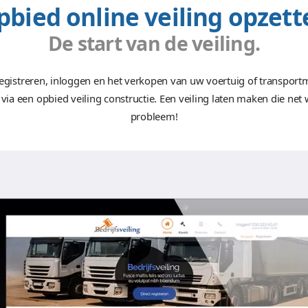
Functionalite
175+ uren
Voertuigen en transportmidd
5+ uur
(ver)kopen.
ent.
Opbied online veil