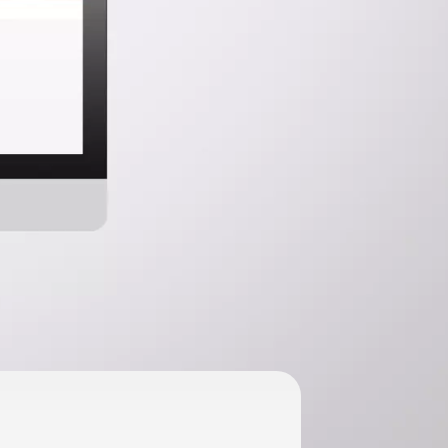
veiling.
uw voertuig of transportmiddelen kan beginnen. Het v
iling laten maken die net wat verder gaat dan alle ander