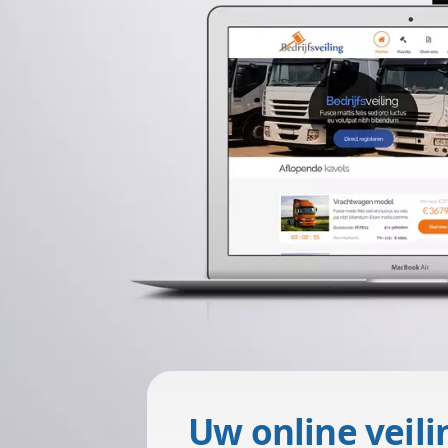
Uw voertuig of transportmiddel 
voertuig(en) en transportmiddel(