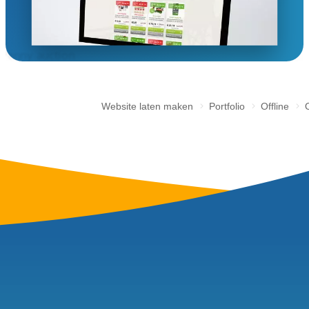
/images/bedrijfsveiling/online-v
Uw online 
Zelf aan de s
Een eigen online veilingsit
diverse methodes voor het 
vervullen.