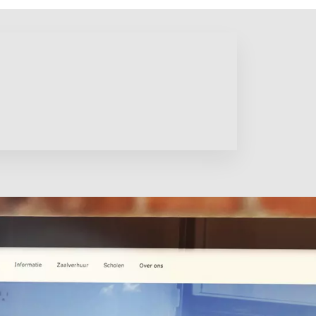
t bioscoopagenda
en wat wordt verwacht
open. Alle filminformatie die bezoekers echt nodig hebb
round geeft de maximale sfeerbeleving per film.
pzetten?