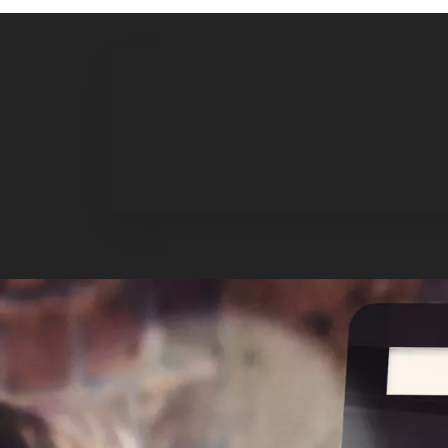
B
Wat
Even snel checken wanneer een f
apparaten t