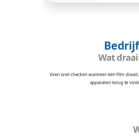
Tijd
20 ontwerpuren, 3
programmeren & 5 uur b