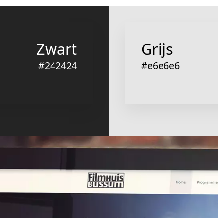
edrijfssite maken me
 draait er, sneak previews 
ilm draait, een trailer bekijken en online een kaartje k
erug te vinden in de bioscoopagenda. De picture backg
Bedrijfssite o