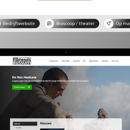
de website door het responsive design op all
Offerte aanvragen
Bedrijfswebsite
Bioscoop / t