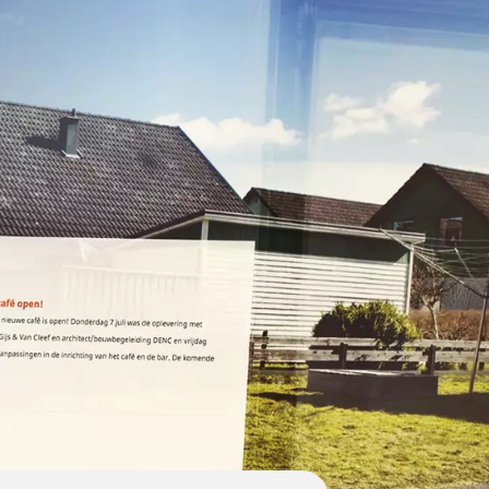
lmhuisBussum
Grijs
#e6e6e6