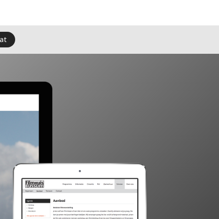
e apparaten net zo effectief.
heater
Op maat