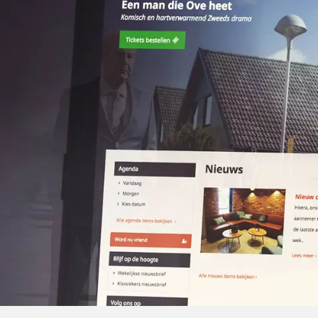
We deden het voor Fi
Zwart
#242424