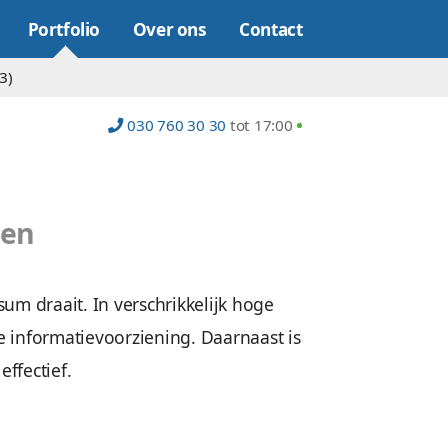
Online marketing
Portfolio
Over on
op (22)
Platform (23)
030 760 30
Filmhuis
te laten maken
ie bij Filmhuis Bussum draait. In verschrikke
ngeert als duidelijke informatievoorziening. 