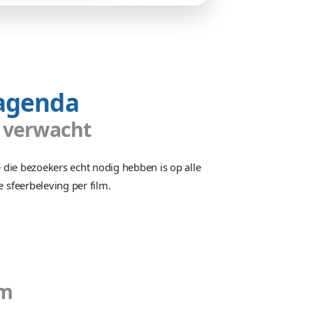
it
Inkomsten
t, P&O
Kaartverkoop voor films in de b
brieven.