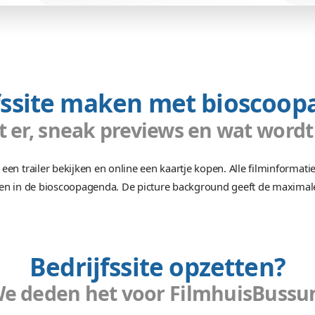
Functionalite
0 uren
Bioscoopagenda, intrane
egeleiding.
gedeelte, Nieuws & nieuws