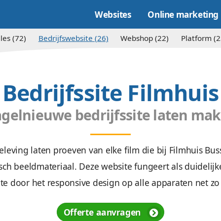
Websites
Alles (72)
Bedrijfswebsite (26)
Websh
Bedrijfssite 
Hagelnieuwe bedrijfssi
ximale beleving laten proeven van elke film d
t fantastisch beeldmateriaal. Deze website fu