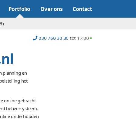
Online marketing
Portfolio
Over on
op (22)
Platform (23)
030 760 30
lee-ims.nl
verlener op het gebied van planning en
et is opgericht met als doelstelling het
tabase systeem.
 compleet nieuwe website online gebracht.
oorzien van een geavanceerd beheersysteem.