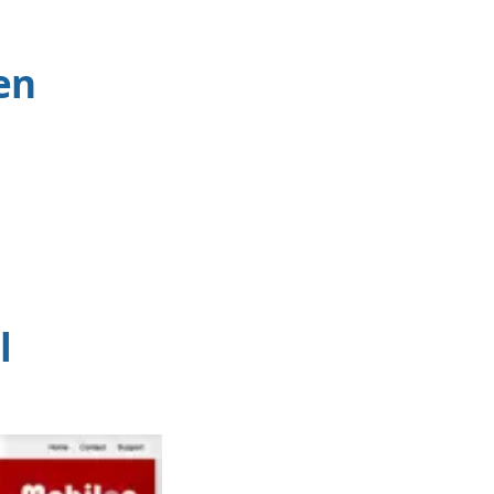
ns eigen CMS waardoor online onderhouden
ionaliteiten