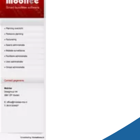
lee-ims.nl
 gebruik