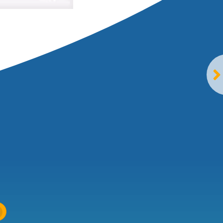
 zijn
ims.nl