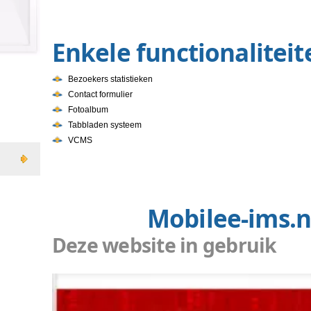
De website is gekoppeld aan o
mogelijk is.
Enkele funct
website?
Bezoekers statistieken
Contact formulier
Fotoalbum
Tabbladen systeem
VCMS