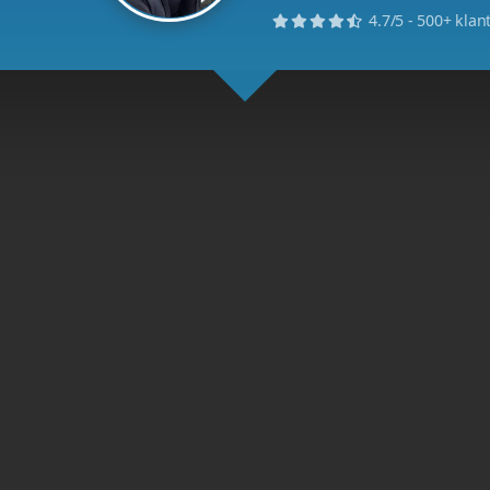
Offline
Mobilee-ims.nl
Vrag
Van
Of