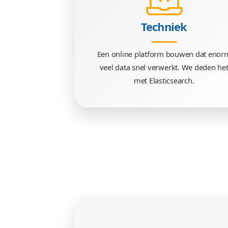
Techniek
Een online platform bouw