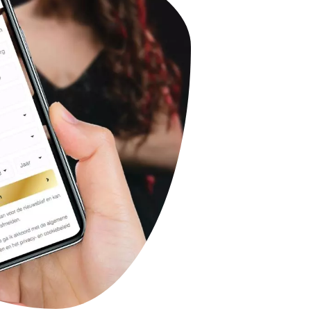
mponenten.
matchen, volledige administra
ar.
uitgebreid profiel beheer. Alles z