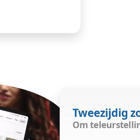
zorgen van leden
en om leden binnen deze doelgroep, waar
apparaten, samen te brengen. Dat is gelukt.
olledig meertalig en bouwden diverse
hatten, vriendverzoeken en berichten sturen.
msten bij een doelgroep die zo divers is.
menten systeem, waarbij de
ieltype instelbaar zijn en waarbij het
aand automatisch wordt afgeschreven.