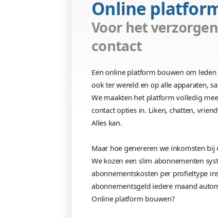
veel data snel verwerkt. 
met Elasticsear
Online pl