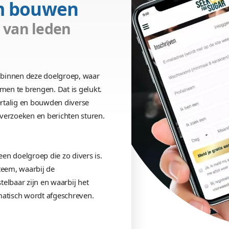
We deden het
bijna alleen maar basis co
ch.
Dat hield het betaalba
atform bouwen