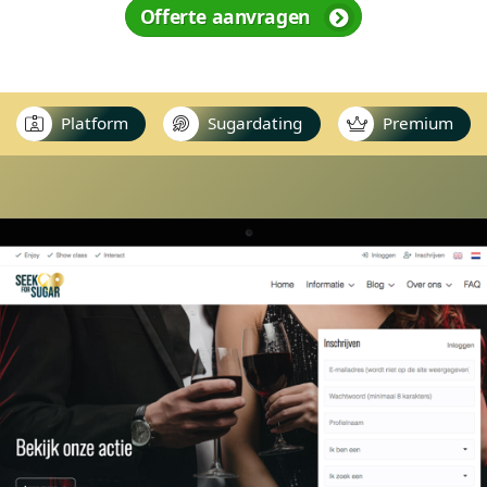
aar ze kunnen ook zelf naar elkaar zoeken. 
ziet een neefje bijvoorbeeld alleen tantes d
Offerte aanvragen
Platform
Sugardating