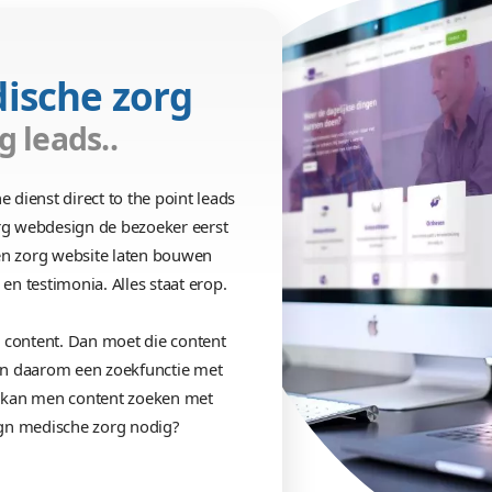
Zorg website la
Meer leads genereren vo