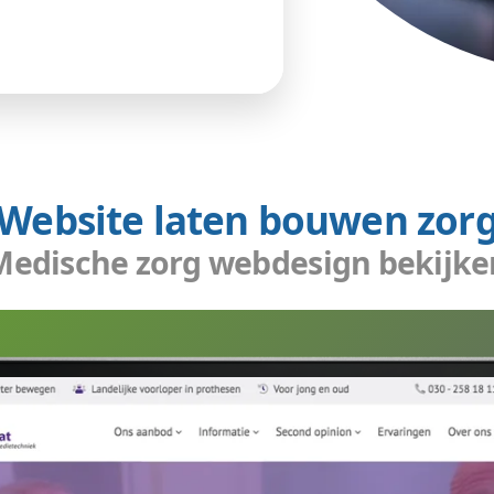
 medische zorg
e zorg leads..
we bij de ene dienst direct to the point leads
 we met zorg webdesign de bezoeker eerst
arom is er een zorg website laten bouwen
nsten, blogs en testimonia. Alles staat erop.
ken met veel content. Dan moet die content
jn. We hebben daarom een zoekfunctie met
t die functie kan men content zoeken met
en. Webdesign medische zorg nodig?