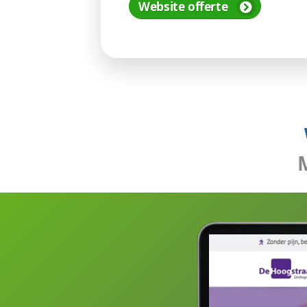
Webdesign
Meer medisch
Ja, makkelijk gezegd. Waar 
kunnen genereren, moeten
uitgebreid informeren. Da
met extra veel content. Die
Een zorg website laten ma
wel goed doorzoekbaar zi
elastic search gemaakt. Me
schrijffouten en synoniem