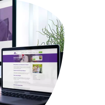
ten maken
or medische zorg