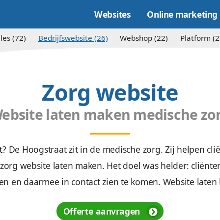
Websites
Alles (72)
Bedrijfswebsite (26)
Websh
Zorg web
Website laten maken 
er gezocht
? De Hoogstraat zit in de medische
uwer
een zorg website laten maken. Het doel