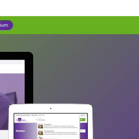
komen. Website laten bouwen medische zorg?
bieden
Premium