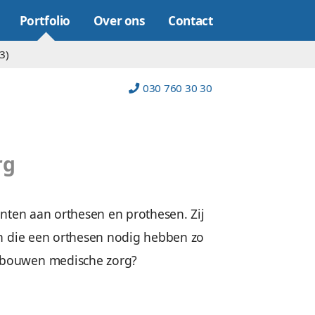
Online marketing
Portfolio
Over on
op (22)
Platform (23)
site
medische zorg
 zorg. Zij helpen cliënten aan orthesen en pro
 was helder: cliënten die een orthesen nodig