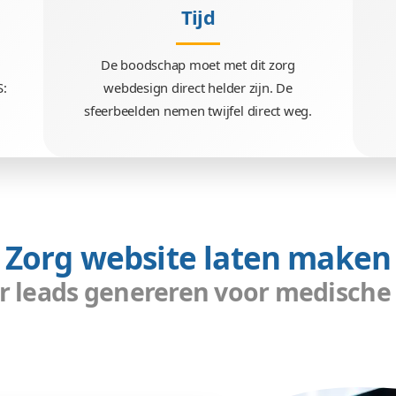
Tijd
site laten
De boodschap moet met d
e op SiteCMS:
webdesign direct helder z
steem.
sfeerbeelden nemen twijfel d