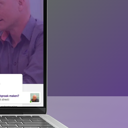
ouwen zorg
ign bekijken