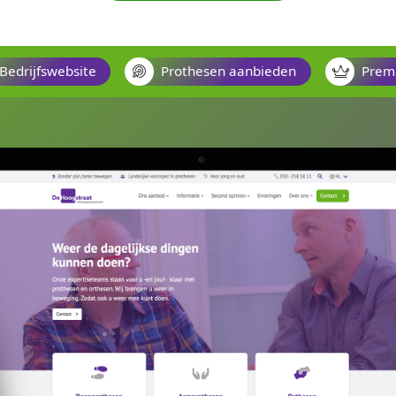
 informeren en daarmee in contact zien te 
Offerte aanvragen
Bedrijfswebsite
Prothesen aan