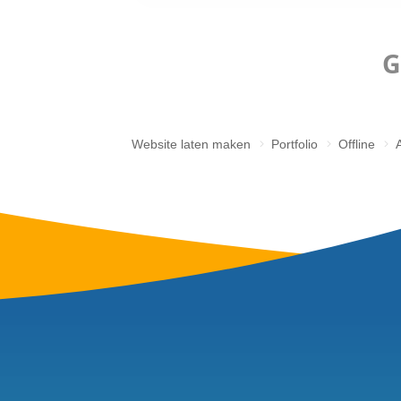
images/port/AVMC/AVMC-panor
Uniek des
Special voor deze website