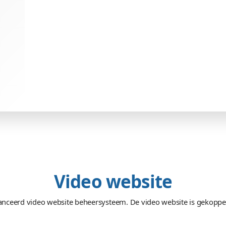
Team
con en jQuery
Ronnie, Daniel, Jeroen, Rene
50+ uren