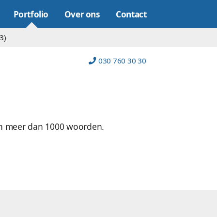
Online marketing
Portfolio
Over on
op (22)
Platform (23)
re.com
lden van AVMC zeggen meer dan 1000 woorde