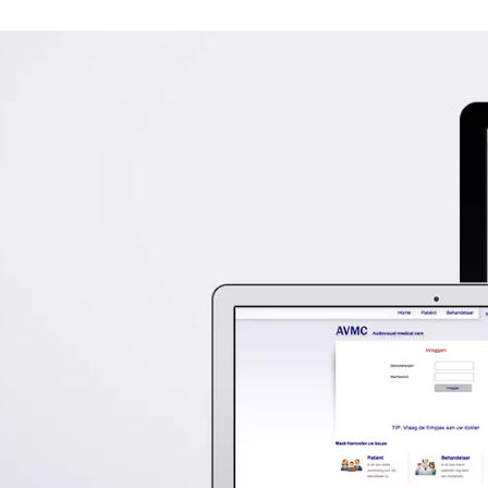
programmeren & 10
projectmanagem
Deze video website is voorzien 
onderhouden mogelijk is.