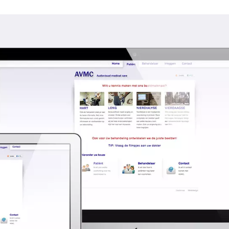
+ uren
ent.
Video web
van een geavanceerd video website beheersysteem. De 