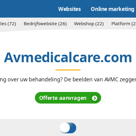
Websites
Alles (72)
Bedrijfswebsite (26)
Websh
Avmedicalca
e voorlichting over uw behandeling? De bee
Offerte aanvragen