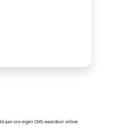
Taken
 & Jeffrey
150+ taken succesvol uitgevoe
het gehele projectteam.