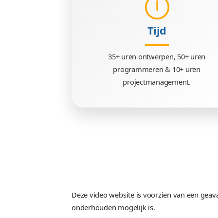
Techniek
HTML 5, SASS, PHP.6, Phal
Tijd
35+ uren ontwerpen, 