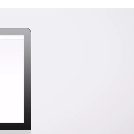
site
video website is gekoppeld aan ons eigen CMS waardoo