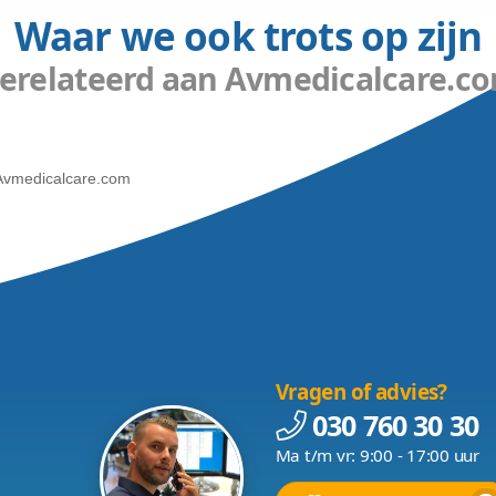
ama.jpg
ign door video websit
 hebben wij als video website maker een uniek design g