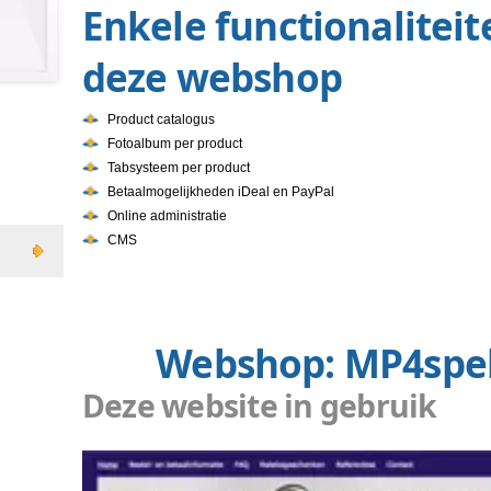
Enkele funct
deze websh
website?
Product catalogus
Fotoalbum per product
Tabsysteem per product
Betaalmogelijkheden iDeal en Pa
Online administratie
CMS