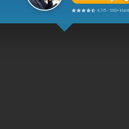
relateerd aan Webshop: MP4
Offline
Webshop: MP4speler.nl
Vrag
Ma t/
Of