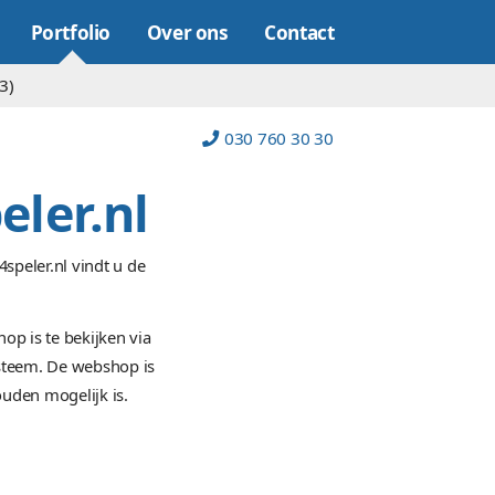
Online marketing
Portfolio
Over on
op (22)
Platform (23)
 MP4speler.nl
r MP4speler.nl. Bij MP4speler.nl vindt u de
eler die bij u past.
or MP4speler. De webshop is te bekijken via
ceerd webshop beheersysteem. De webshop is
aardoor online onderhouden mogelijk is.