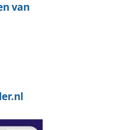
ionaliteiten van
op
yPal