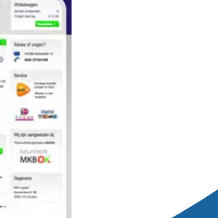
: MP4speler.nl
 gebruik