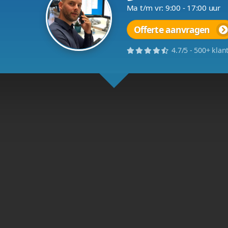
nele website bouwer
maar nog geen website? Professionele website laten make
n dienst.
Waar we ook trot
Gerelateerd aan 99
Offline
99-design.nl