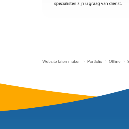
/images/port/99design/99design
Website l
Wij zijn u graag van diens
bij een partij met ervaring? 