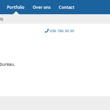
Online marketing
Portfolio
Over on
op (22)
Platform (23)
n.nl
ntwerp en webdesign bureau.