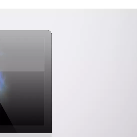
gn
ien van een geavanceerd beheersysteem. De website is 
houden mogelijk is.