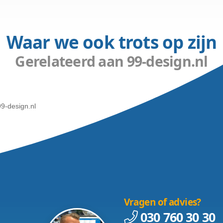
-onder.jpg
aten maken?
t als website bouwer. Wij hebben ervaring als website 
Dat zijn wij!