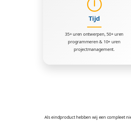
Techniek
HTML 5, SASS, PHP.6, Phal
Tijd
35+ uren ontwerpen, 