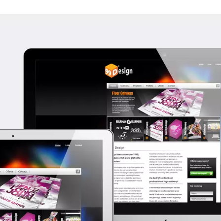
+ uren
ent.
99 Desi
 compleet nieuwe website online gebracht, en is voorz
ons eigen CMS waardoor online onder