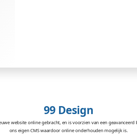
Team
con en jQuery
Ronnie, Daniel, Jeroen, Rene
50+ uren