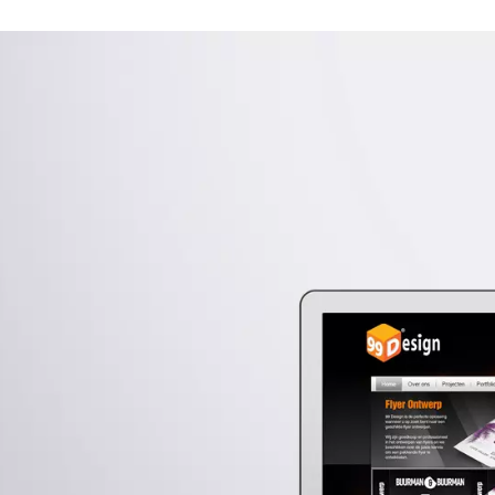
programmeren & 10
projectmanagem
Als eindproduct hebben wij een