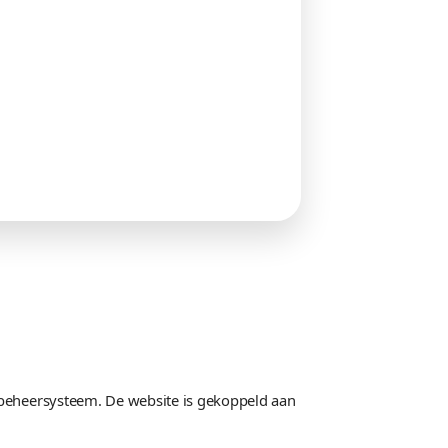
Taken
 & Jeffrey
150+ taken succesvol uitgevoe
het gehele projectteam.