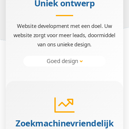
Uniek ontwerp
Website development met een doel. Uw
Doel
website zorgt voor meer leads, doormiddel
van ons unieke design.
Wij zetten uw doelgroep aan tot actie met ee
Goed design
Veilig &
Zoekmachinevriendelijk