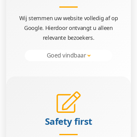
Wees gerust, alle gegevens zijn veilig. We maken 
Wij stemmen uw website volledig af op
Google. Hierdoor ontvangt u alleen
relevante bezoekers.
Goed vindbaar
Beheren 
Geen gestuntel. U beheert uw website een
Safety first