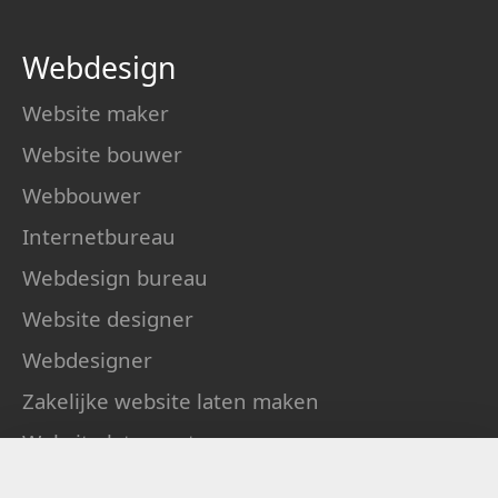
Webdesign
Website maker
Website bouwer
Webbouwer
Internetbureau
Webdesign bureau
Website designer
Webdesigner
Zakelijke website laten maken
Website laten ontwerpen
Beter
vindbaar
Stel
Eindelijk goed gevonden worden