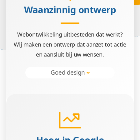
Waanzinnig ontwerp
Webontwikkeling uitbesteden dat werkt?
Doel
Wij maken een ontwerp dat aanzet tot actie
en aansluit bij uw wensen.
Wij zetten uw doelgroep aan tot actie met ee
Goed design
Veilig &