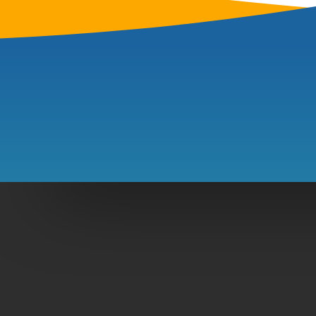
Helemaal naar 
Ook een duidelijke en effectieve
behalen. Neem daarom nu contac
Website laten maken
Website h