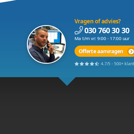
wens ontwikkeld
 huisarts website maken kan daarom het beste bij Vcre
t op om de mogelijkheden voor uw praktijk te besprek
uisarts laten maken
Vrag