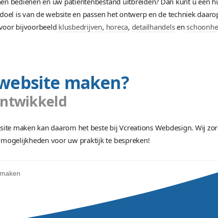
uisarts website laten 
tail en slimme strategie
elijk te kunnen bedienen en uw patiëntenbestand uitbr
ren wat het doel is van de website en passen het ontwer
de websites voor bijvoorbeeld
klusbedrijven
,
horeca
,
de
arts website maken?