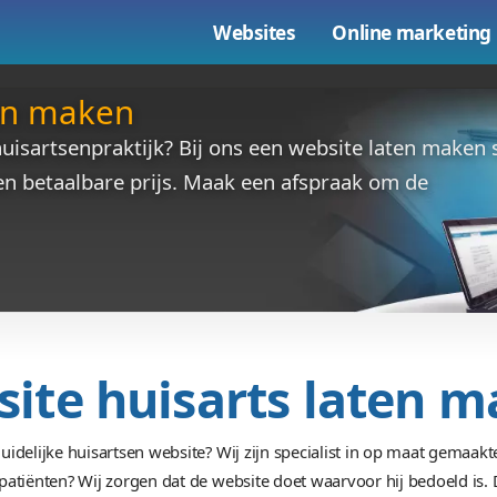
Websites
ts laten maken
voor uw huisartsenpraktijk? Bij ons een we
ersie en een betaalbare prijs. Maak een af
ken!
Website huisarts