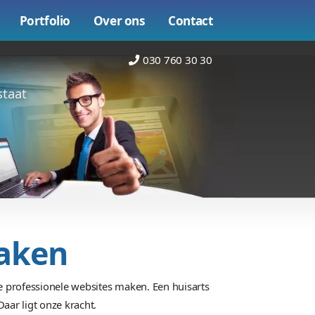
Online marketing
Portfolio
Over on
bsite laten maken staat
spraak om de
 laten maken