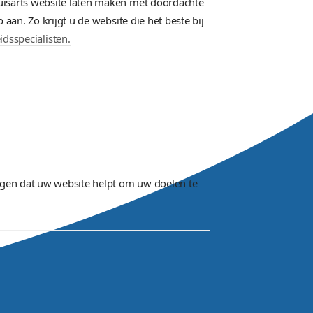
maken
eiden? Dan kunt u een huisarts website laten maken m
p en de techniek daarop aan. Zo krijgt u de website die 
tailhandels
en
schoonheidsspecialisten.