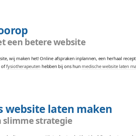
te aan een duidelijke huisartsen website? Wij zijn spec
 is voor uw patiënten? Wij zorgen dat de website doet w
aan voorop
den met een betere website
uisarts website, wij maken het! Online afspraken inpla
s
,
tandartsen
of
fysiotherapeuten
hebben bij ons hun
me