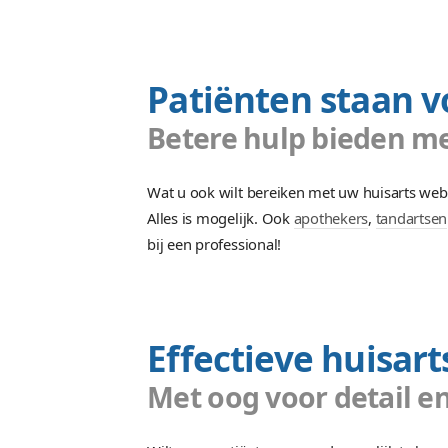
Heeft uw huisarts praktijk behoef
website laten maken die duidelijk
Patiënten st
Betere hulp bie
Wat u ook wilt bereiken met uw h
Alles is mogelijk. Ook
apotheker
bij een professional!