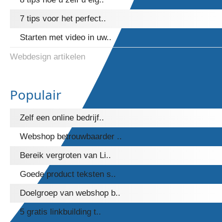
7 tips voor het perfect..
Starten met video in uw..
Webdesign artikelen
Populair
Zelf een online bedrijf..
Webshop betrouwbaarder ..
Bereik vergroten van Li..
Goede product teksten s..
Doelgroep van webshop b..
5 gratis linkbuilding t..