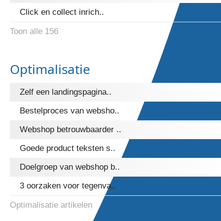
Click en collect inrich..
Toon alle 156
Optimalisatie
Zelf een landingspagina..
Bestelproces van websho..
Webshop betrouwbaarder ..
Goede product teksten s..
Doelgroep van webshop b..
3 oorzaken voor tegenva..
Optimalisatie artikelen