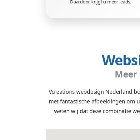
Doeltreffe
Wij zetten uw doelgroep a
met een waanzinnige 
Daardoor krijgt u mee
W