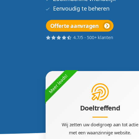
Fantastisch design
Snelle techniek
Zoekmachine vriendelij
Eenvoudig te beheren
Offerte aanvragen
4.7/5 - 500+ klanten
Meer leads!