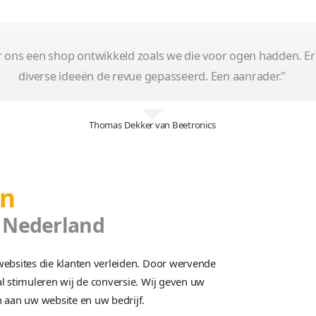
B2B webshop
Webshop
Op maat
Monitoren