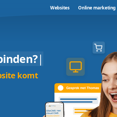
Websites
sen
binden?
|
n website komt