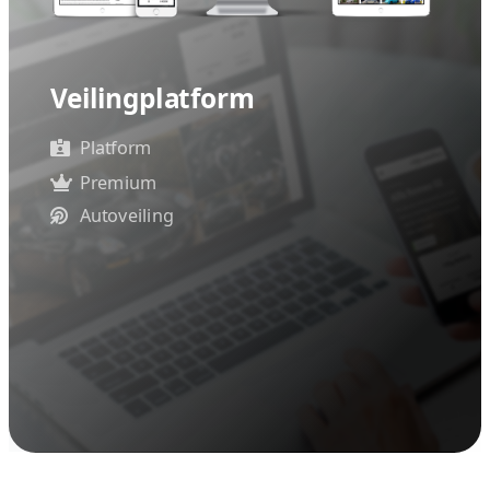
Wilt u een professionele website
verzorgt Vcreations websitebouw