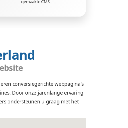
wbaar
Beheren zonder g
jn veilig.
Geen gestuntel. U beheert uw 
bshop
of
eenvoudig zelf, met ons in ei
rouwbaar.
gemaakte CMS.
en Nederland