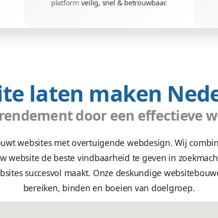
nd
Veilig & betrou
an tot actie
Wees gerust, alle gegevens zi
website.
We maken uw website,
we
r leads.
platform
veilig, snel & bet
ebsite laten mak