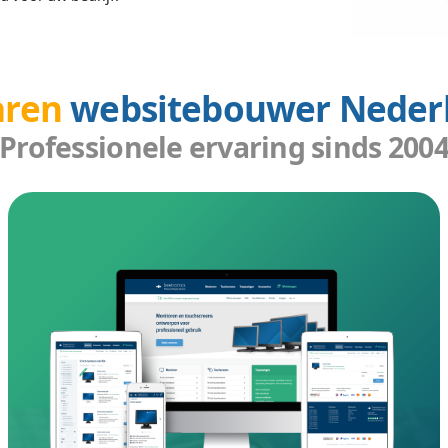
reiken
esign Nederland
ederland kunt u uw bereik vele malen vergroten. Wij
evriendelijke structuur gekoppeld met innovatieve
rke positie te geven in Google.
es die perfect te bekijken zijn op alle toestellen. Doo
rs, telefoons, tablets en televisies uw website bezoe
ffectief is op elk apparaat.