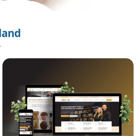
r ons
ken.