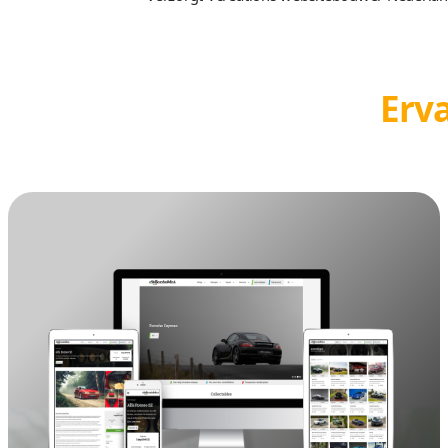
Succesvol
be
Effectieve webd
Door Vcreations websitebouwer N
geven uw website een zoekmachin
technieken om uw website een ste
Vcreations webdesign bouwt websit
kunnen uw klanten op hun compute
Responsive webdesign dat net zo e