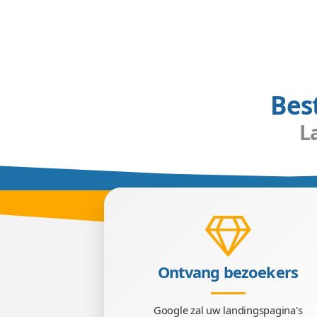
Een goede landingspagin
maken. Met zulke landings
foto's en wevende teksten
heeft. Wanneer 