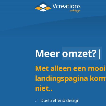
Meer
omze
Met alleen ee
landingspagina