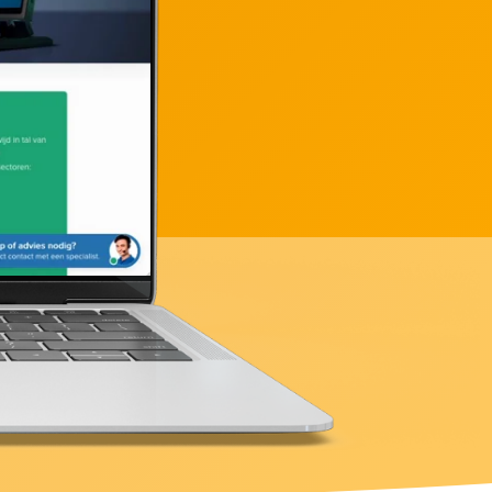
a laten maken
500+ klanten ervaring