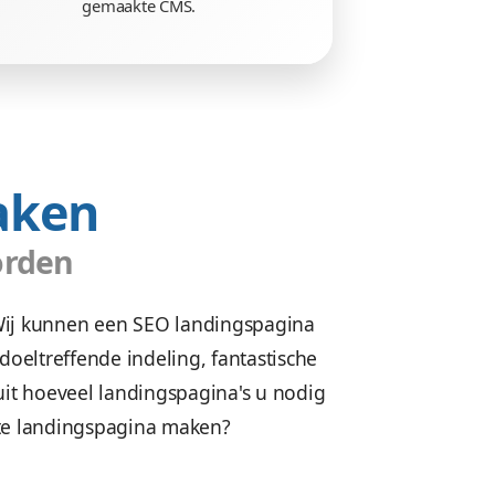
wbaar
Beheren zonder g
jn veilig.
Geen gestuntel. U beheert uw 
bshop
of
eenvoudig zelf, met ons in ei
rouwbaar.
gemaakte CMS.
laten maken