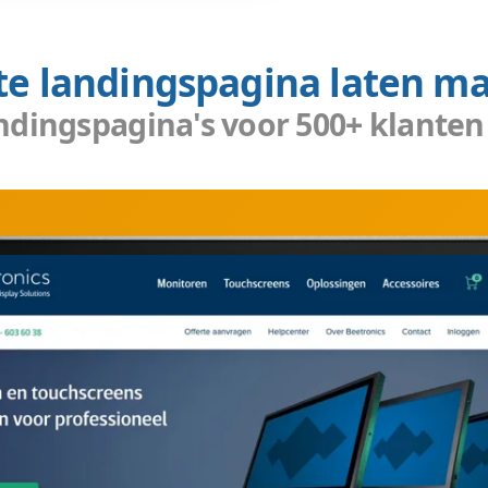
 alles klikt
gina laten maken? Wij doen dat al sinds 2004.
eer dan 100.000 in beheer. Wij weten
 en ook wat niet. In alle landingspagina's
traal:
w business. Uw business is onze business;
k na online plaatsing;
ie u nodig heeft, niet alleen die u vraagt;
e aan lange termijn relaties met klanten.