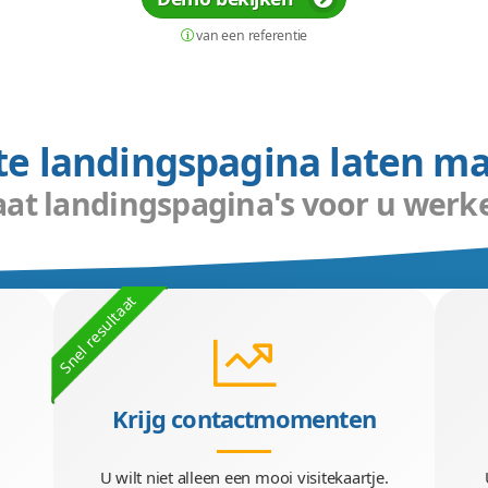
Bereik meer bezoekers di
a laten maken waarmee u bezoekers kunt be
pagina's bereiken we gratis relevante bezoek
 genereren contactmomenten met die bezoeker
er eentje gemaakt is, kunt u die zelf oneind
Demo bekijken
van een referentie