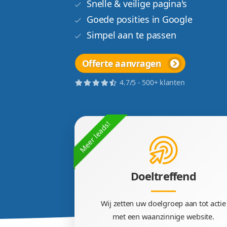
niet..
Doeltreffend design
Snelle & veilige pagina'
Goede posities in Goog
Simpel aan te passen
Offerte aanvragen
4.7/5 - 500+ klanten
Meer leads!