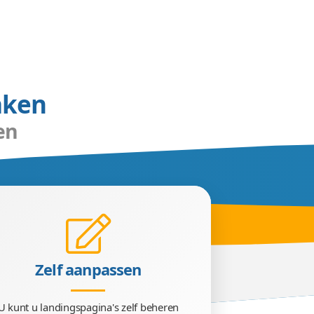
e klanten worden
reiken en binden? Wij kunnen een SEO landi
ers via Google. De doeltreffende indeling, fa
s. Het maakt niet uit hoeveel landingspagin
ig dupliceren. De beste landingspagina maken