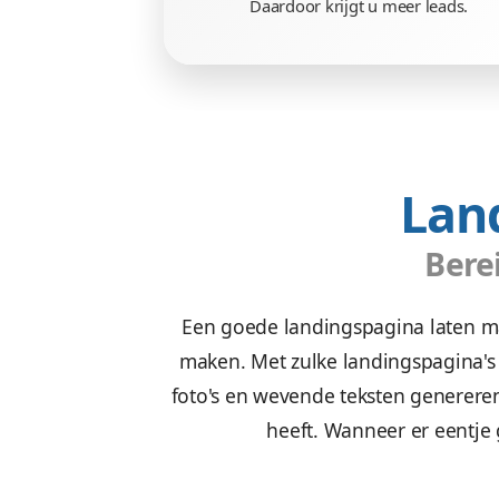
Doeltreffe
Wij zetten uw doelgroep a
met een waanzinnige 
Daardoor krijgt u mee