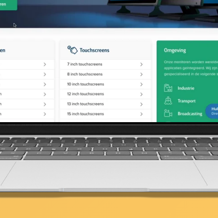
Beste landingspagin
0K+ landingspagina's voor 