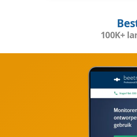
Wij zorgen dat
U wilt de beste landingspa
Inmiddels hebben wij er m
daardoor precies wat werkt
zetten wij het volgende cen
Wij verdiepen ons in u
Wij leveren service. Oo
Wij bouwen de pagina d
Wij hechten veel waard
Contact opnemen