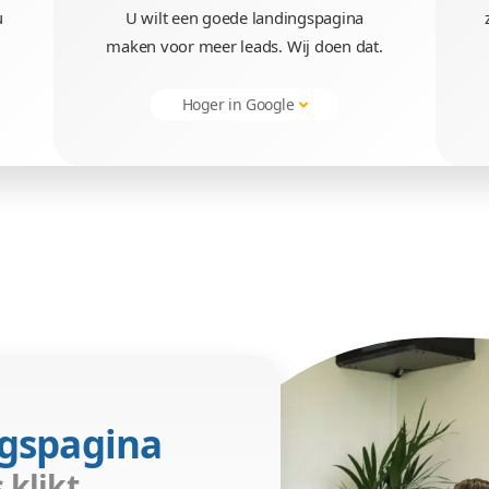
Beste landingspagin
Laat landingspagina's
Snel resultaat
ekers
Krijg contactmo
spagina's
U wilt niet alleen een mooi vi
door scoort u
U wilt een goede landing
bezoekers.
maken voor meer leads. Wij