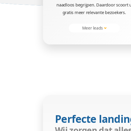
Ontvang bezo
Google zal uw landing
naadloos begrijpen. Daar
gratis meer relevante 