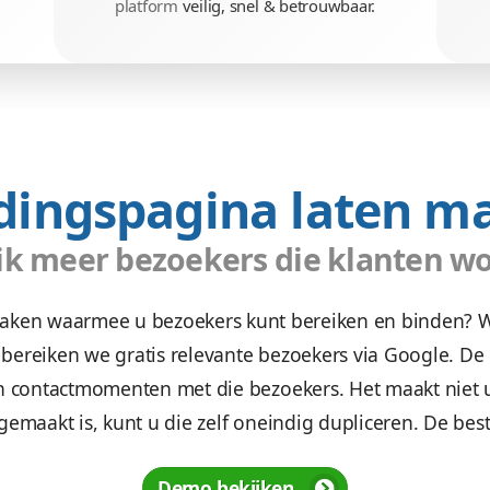
nd
Veilig & betrou
an tot actie
Wees gerust, alle gegevens zi
website.
We maken uw website,
we
r leads.
platform
veilig, snel & bet
Landingspagina 