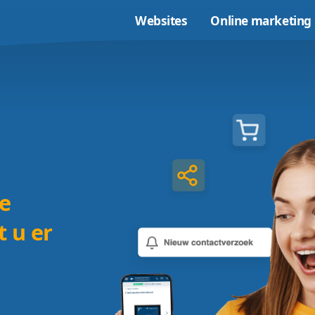
Websites
t?
|
n mooie
 komt u er