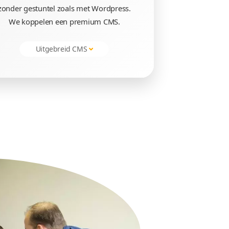
a laten maken
 voor u werken
menten
Zelf aanpassen
sitekaartje.
U kunt u landingspagina's zelf
spagina
zonder gestuntel zoals met Wo
 doen dat.
We koppelen een premium 