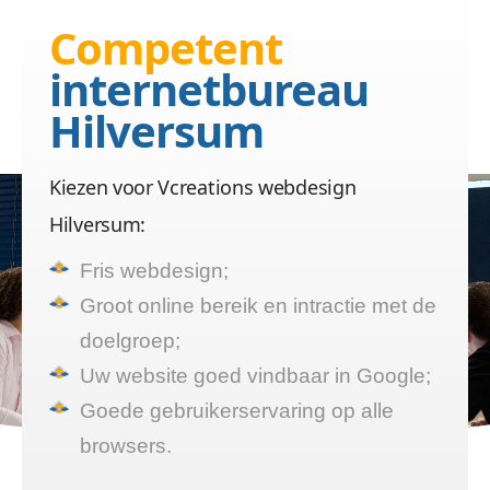
webdesign
Competent
Hilversum helpt
internetbureau
De website bouwer die de
Hilversum
tijd voor u neemt
Kiezen voor Vcreations webdesign
Hilversum:
Fris webdesign;
Groot online bereik en intractie met de
doelgroep;
Uw website goed vindbaar in Google;
Goede gebruikerservaring op alle
browsers.