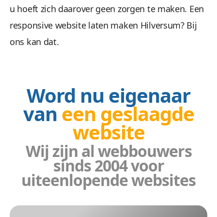
u hoeft zich daarover geen zorgen te maken. Een
Wees gerust, alle gegevens zijn veilig. We maken 
responsive website laten maken Hilversum? Bij
ons kan dat.
Word nu eigenaar
van
een geslaagde
Beheren 
website
Wij zijn al webbouwers
sinds 2004 voor
Geen gestuntel. U beheert uw website een
uiteenlopende websites