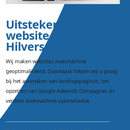
Uitstekend vindbare
website laten maken
Hilversum
Wij maken websites zoekmachine
geoptimaliseerd. Daarnaast helpen wij u graag
bij het aanmaken van landingspagina’s, het
opzetten van Google Adwords Campagnes en
verdere zoekmachine optimalisatie.