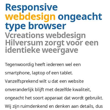
Responsive
webdesign
ongeacht
type browser
Doel
Vcreations webdesign
Hilversum zorgt voor een
identieke weergave
Wij zetten uw doelgroep aan tot actie met ee
Tegenwoordig heeft iedereen wel een
smartphone, laptop of een tablet.
Vanzelfsprekend wilt u dat een website
onveranderlijk blijft met dezelfde kwaliteit,
ongeacht het soort apparaat dat wordt gebruikt.
Veilig &
Wij zijn ruimdenkend en denken aan details, dus