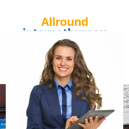
Allround
internetbureau
Hilversum
Dit is waar team
Vcreations webdesign
Hilversum zich bevindt: