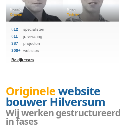
Ronnie
Rene
Ontwerp
Techniek
0
12
specialisten
0
11
jr. ervaring
387
projecten
300+
websites
Bekijk team
Originele
website
bouwer Hilversum
Wij werken gestructureerd
in fases