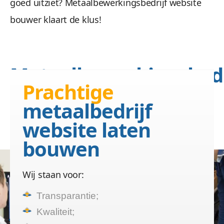
goed uitziet? Metaalbewerkingsbedrijf website
bouwer klaart de klus!
Wees gerust, alle gegevens zijn veilig. We maken 
Metaalbewerkingsbedr
Prachtige
website op
maat
metaalbedrijf
Uw huisstijl is de rode
website laten
draad van uw website
Beheren 
bouwen
Geen gestuntel. U beheert uw website een
Wij staan voor:
Transparantie;
Kwaliteit;