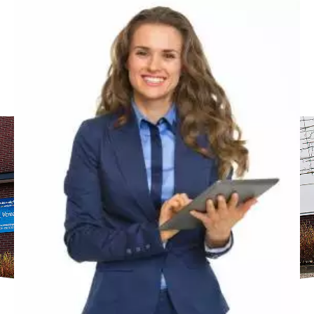
wij uw metaalbedrijf
website
Vcreations is top service
gegarandeerd