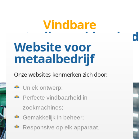
Vindbare
metaalbewerkingsbedr
Website voor
website laten maken
metaalbedrijf
Sinds 2004 maakt Vcreatios
al vindbare websites
Onze websites kenmerken zich door:
Uniek ontwerp;
Perfecte vindbaarheid in
zoekmachines;
Gemakkelijk in beheer;
Responsive op elk apparaat.