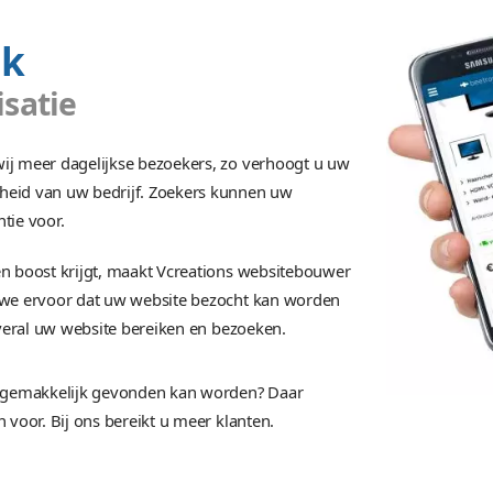
Winst genereren met verb
net niet meer weg te denken uit de dagelijkse
eations webdesign Drachten levert een stijlvol
olle websites. 450 ondernemers gingen u al v
verbluffende webdesign. Neem, snel
bereik
timalisatie