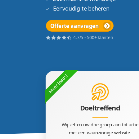
Fantastisch design
Snelle techniek
Zoekmachine vriendelij
Eenvoudig te beheren
Offerte aanvragen
4.7/5 - 500+ klanten
Meer leads!