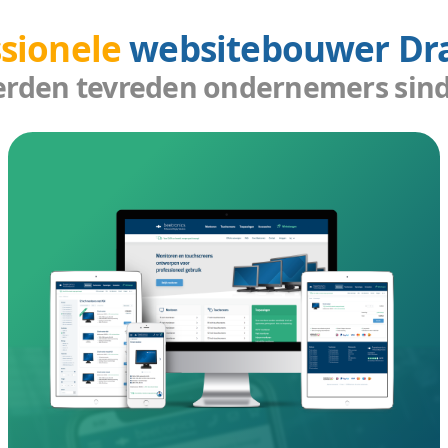
genereren wij meer dagelijkse bezoekers, zo verhoogt
naamsbekendheid van uw bedrijf. Zoekers kunnen uw
 de concurrentie voor.
w website een boost krijgt, maakt Vcreations websiteb
. Zo zorgen we ervoor dat uw website bezocht kan wo
n altijd en overal uw website bereiken en bezoeken.
 Drachten die gemakkelijk gevonden kan worden? Daar
ign Drachten voor. Bij ons bereikt u meer klanten.