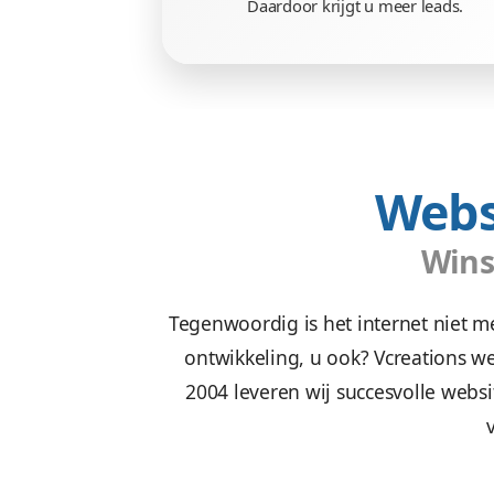
Doeltreffe
Wij zetten uw doelgroep a
met een waanzinnige 
Daardoor krijgt u mee
W