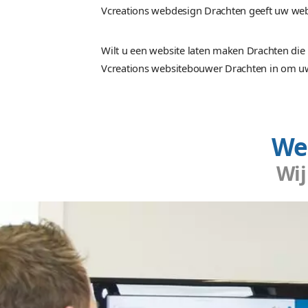
"Vcreations webdesign BV
Klanten
bind