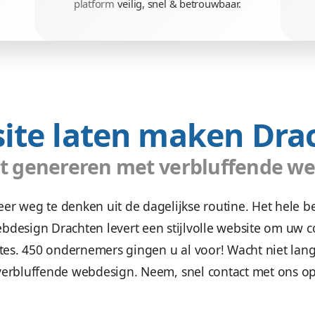
nd
Veilig & betrou
an tot actie
Wees gerust, alle gegevens zi
website.
We maken uw website,
we
r leads.
platform
veilig, snel & bet
ebsite laten ma