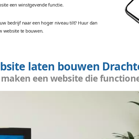
 heeft voor ons een shop ontwikkeld zoals we die
diverse ideeën de revue gepasseerd
Thomas Dekker van Beetron
en