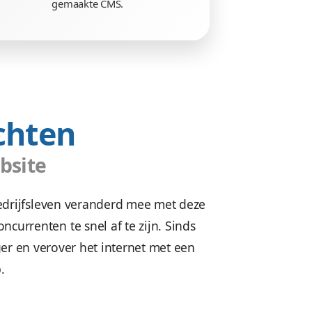
wbaar
Beheren zonder g
jn veilig.
Geen gestuntel. U beheert uw 
bshop
of
eenvoudig zelf, met ons in ei
rouwbaar.
gemaakte CMS.
ken Drachten