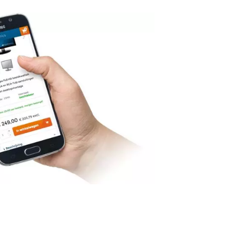
luffende website
 routine. Het hele bedrijfsleven veranderd m
le website om uw concurrenten te snel af te z
oor! Wacht niet langer en verover het interne
 contact met ons op.