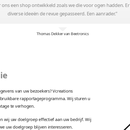
B2B webshop
Webshop
Op maat
Monitoren