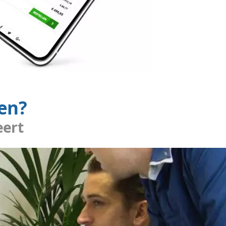
 voor ogen hadden. Er wordt goed meegedacht en 
. Een aanrader."
ics