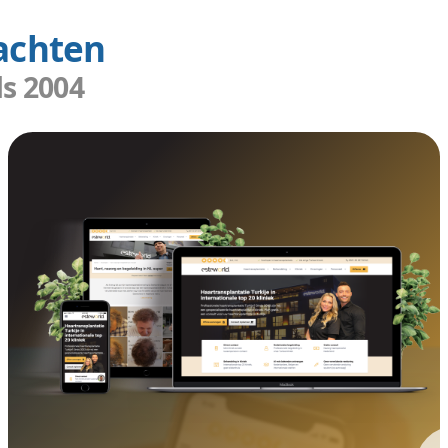
 u uw
ouwer
rden