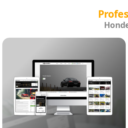
Met onze SEO en SEA-technieken 
klantenkring en verhoogt u de 
website sneller vinden en blijft u
Naast dat de vindbaarheid van u
Drachten een responsive website
op elk toestel. Uw klanten kunne
Wilt u een website laten maken
zorgen wij als Vcreations webdes