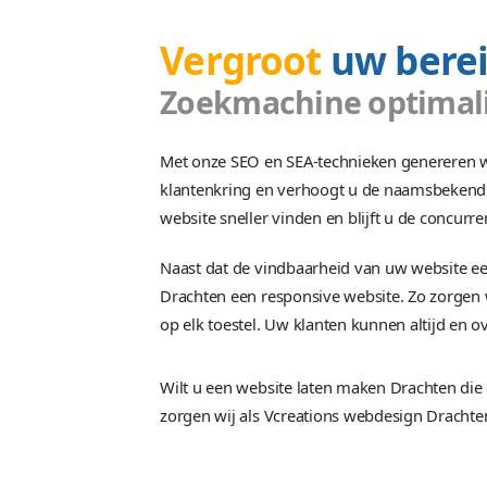
Tegenwoordig is het inter
ontwikkeling, u ook? Vcr
2004 leveren wij succesv
Vergroot
uw 
Zoekmachine op