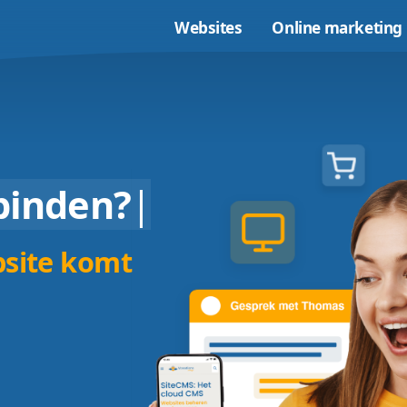
Websites
sen
binden?
|
n website komt