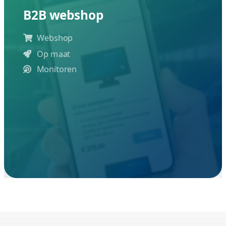
rofessionele
websiteb
Honderden tevreden onder