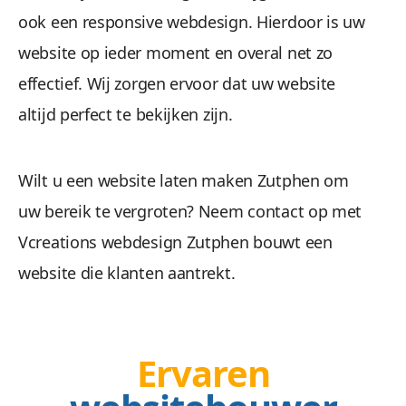
ook een responsive webdesign. Hierdoor is uw
Wees gerust, alle gegevens zijn veilig. We maken 
website op ieder moment en overal net zo
effectief. Wij zorgen ervoor dat uw website
altijd perfect te bekijken zijn.
Wilt u een website laten maken Zutphen om
uw bereik te vergroten? Neem contact op met
Beheren 
Vcreations webdesign Zutphen bouwt een
website die klanten aantrekt.
Geen gestuntel. U beheert uw website een
Ervaren