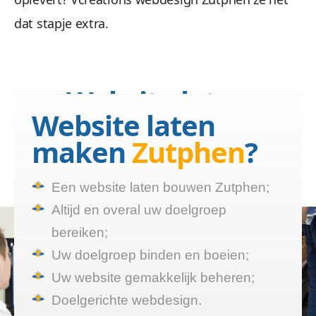
dat stapje extra.
Website laten
Website laten
bouwen Zutphen?
maken
Zutphen
?
Wij maken een website die
functioneert
Een website laten bouwen Zutphen;
Altijd en overal uw doelgroep
bereiken;
Uw doelgroep binden en boeien;
Uw website gemakkelijk beheren;
Doelgerichte webdesign.