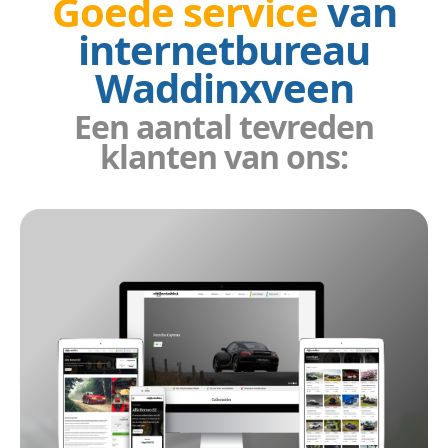
Goede service
van
internetbureau
Wees gerust, alle gegevens zijn veilig. We maken 
Waddinxveen
Een aantal tevreden
klanten van ons:
Beheren 
Geen gestuntel. U beheert uw website een