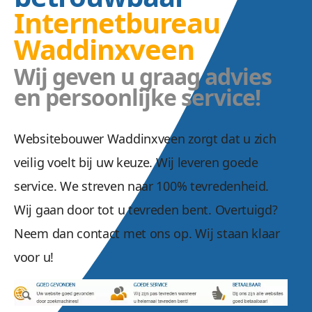
Internetbureau
Waddinxveen
Wij geven u graag advies
en persoonlijke service!
Websitebouwer Waddinxveen zorgt dat u zich
veilig voelt bij uw keuze. Wij leveren goede
service. We streven naar 100% tevredenheid.
Wij gaan door tot u tevreden bent. Overtuigd?
Neem dan contact met ons op. Wij staan klaar
voor u!