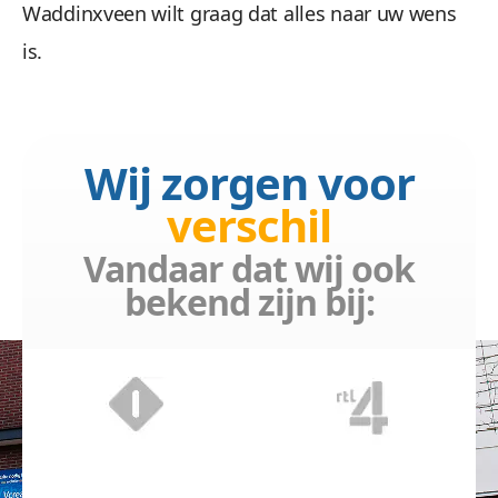
Waddinxveen wilt graag dat alles naar uw wens
is.
Website bouwer
Wij zorgen voor
Waddinxveen
verschil
Wij staan altijd voor u
Vandaar dat wij ook
beschikbaar voor advies
bekend zijn bij: