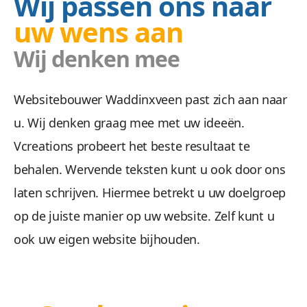
Wij passen ons naar
uw wens aan
Wij denken mee
Doel
Websitebouwer Waddinxveen past zich aan naar
u. Wij denken graag mee met uw ideeën.
Wij zetten uw doelgroep aan tot actie met ee
Vcreations probeert het beste resultaat te
behalen. Wervende teksten kunt u ook door ons
laten schrijven. Hiermee betrekt u uw doelgroep
op de juiste manier op uw website. Zelf kunt u
ook uw eigen website bijhouden.
Veilig &