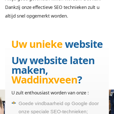
Dankzij onze effectieve SEO technieken zult u
altijd snel opgemerkt worden.
Uw unieke
website
laten maken
Uw website laten
Website bouwer
maken,
Waddinxveen nodig die u
Waddinxveen
?
kunt vertrouwen?
U zult enthousiast worden van onze :
Goede vindbaarheid op Google door
onze speciale SEO-technieken;