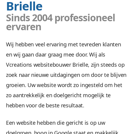
Brielle
Sinds 2004 professioneel
ervaren
Doel
Wij hebben veel ervaring met tevreden klanten
en wij gaan daar graag mee door. Wij als
Wij zetten uw doelgroep aan tot actie met ee
Vcreations websitebouwer Brielle, zijn steeds op
zoek naar nieuwe uitdagingen om door te blijven
groeien. Uw website wordt zo ingesteld om het
zo aantrekkelijk en doelgericht mogelijk te
hebben voor de beste resultaat.
Een website hebben die gericht is op uw
Veilig &
doelgroep, hoog in Google staat en makkelijk