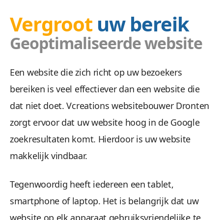
Vergroot
uw bereik
Geoptimaliseerde website
Doel
Een website die zich richt op uw bezoekers
bereiken is veel effectiever dan een website die
Wij zetten uw doelgroep aan tot actie met ee
dat niet doet. Vcreations websitebouwer Dronten
zorgt ervoor dat uw website hoog in de Google
zoekresultaten komt. Hierdoor is uw website
makkelijk vindbaar.
Tegenwoordig heeft iedereen een tablet,
smartphone of laptop. Het is belangrijk dat uw
Veilig &
website op elk apparaat gebruiksvriendelijke te