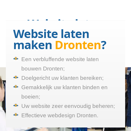
Website laten
Website laten
bouwen Dronten?
maken
Dronten
?
Wij maken een website die
functioneert
Een verbluffende website laten
bouwen Dronten;
Doelgericht uw klanten bereiken;
Gemakkelijk uw klanten binden en
boeien;
Uw website zeer eenvoudig beheren;
Effectieve webdesign Dronten.