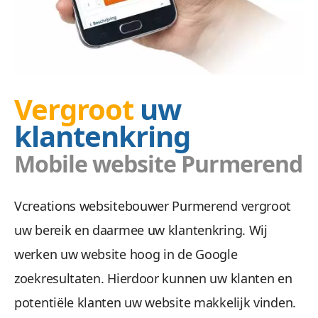
Doel
Vergroot
uw
klantenkring
Wij zetten uw doelgroep aan tot actie met ee
Mobile website Purmerend
Vcreations websitebouwer Purmerend vergroot
uw bereik en daarmee uw klantenkring. Wij
werken uw website hoog in de Google
zoekresultaten. Hierdoor kunnen uw klanten en
Veilig &
potentiële klanten uw website makkelijk vinden.