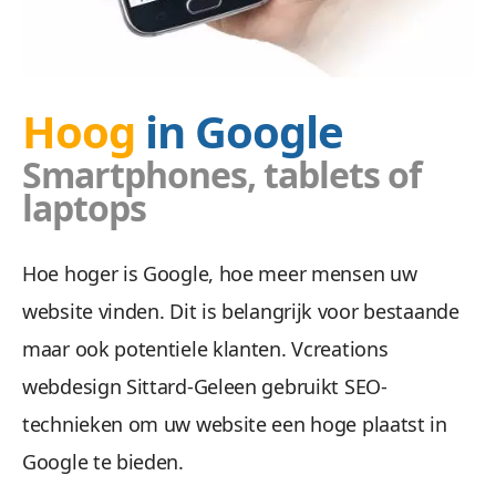
Hoog
in Google
Doel
Smartphones, tablets of
laptops
Wij zetten uw doelgroep aan tot actie met ee
Hoe hoger is Google, hoe meer mensen uw
website vinden. Dit is belangrijk voor bestaande
maar ook potentiele klanten. Vcreations
webdesign Sittard-Geleen gebruikt SEO-
technieken om uw website een hoge plaatst in
Veilig &
Google te bieden.