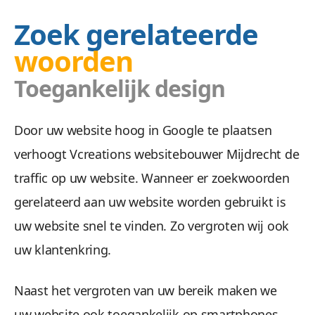
Zoek gerelateerde
woorden
Toegankelijk design
Doel
Door uw website hoog in Google te plaatsen
Wij zetten uw doelgroep aan tot actie met ee
verhoogt Vcreations websitebouwer Mijdrecht de
traffic op uw website. Wanneer er zoekwoorden
gerelateerd aan uw website worden gebruikt is
uw website snel te vinden. Zo vergroten wij ook
uw klantenkring.
Veilig &
Naast het vergroten van uw bereik maken we
uw website ook toegankelijk op smartphones,