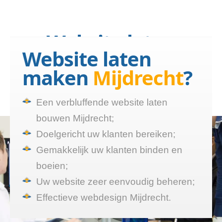
Website laten
Website laten
bouwen Mijdrecht?
maken
Mijdrecht
?
Wij maken een website die
functioneert
Een verbluffende website laten
bouwen Mijdrecht;
Doelgericht uw klanten bereiken;
Gemakkelijk uw klanten binden en
boeien;
Uw website zeer eenvoudig beheren;
Effectieve webdesign Mijdrecht.