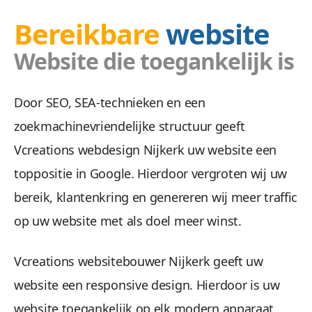
Bereikbare
website
Website die toegankelijk is
Doel
Door SEO, SEA-technieken en een
zoekmachinevriendelijke structuur geeft
Wij zetten uw doelgroep aan tot actie met ee
Vcreations webdesign Nijkerk uw website een
toppositie in Google. Hierdoor vergroten wij uw
bereik, klantenkring en genereren wij meer traffic
op uw website met als doel meer winst.
Vcreations websitebouwer Nijkerk geeft uw
website een responsive design. Hierdoor is uw
Veilig &
website toegankelijk op elk modern apparaat