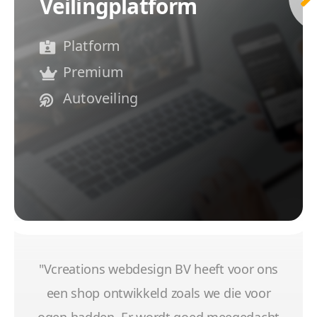
Veilingplatform
Platform
Premium
Autoveiling
"Vcreations webdesign BV heeft voor ons
een shop ontwikkeld zoals we die voor