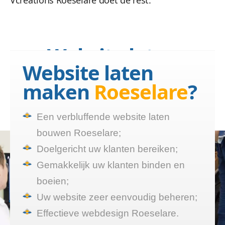
Vcreations Roeselare doet de rest.
Website laten
Website laten
bouwen Roeselare?
maken
Roeselare
?
Wij maken een website die
functioneert
Een verbluffende website laten
bouwen Roeselare;
Doelgericht uw klanten bereiken;
Gemakkelijk uw klanten binden en
boeien;
Uw website zeer eenvoudig beheren;
Effectieve webdesign Roeselare.