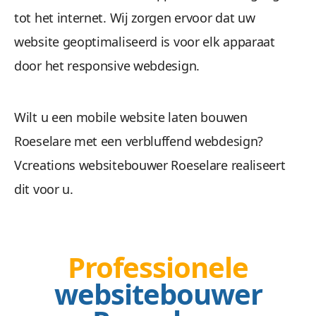
tot het internet. Wij zorgen ervoor dat uw
Wees gerust, alle gegevens zijn veilig. We maken 
website geoptimaliseerd is voor elk apparaat
door het responsive webdesign.
Wilt u een mobile website laten bouwen
Roeselare met een verbluffend webdesign?
Vcreations websitebouwer Roeselare realiseert
Beheren 
dit voor u.
Geen gestuntel. U beheert uw website een
Professionele
websitebouwer