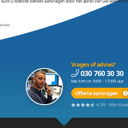
Voor website beheer i
kleine aanpassingen tot st
en of het design van uw website compleet veranderen? D
wijziging is kunnen wij deze binnen 24 uur verwerken. U
er voor bestaande en
wanneer wij uw website ni