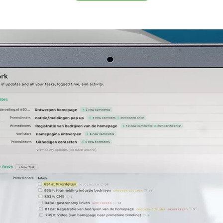
portaal. Wij verzorgen website beheer voor 
Beheertaken