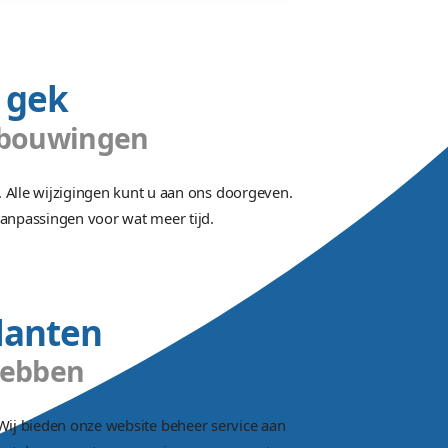
Online houden
n eigen of een gedeelde server voor uw site. Wij kieze
met u de beste oplossing.