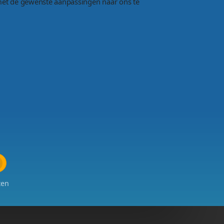
s niets te gek
ructurele verbouwingen
at kan bij ons allemaal. Alle wijzigingen kunt u aan o
iteraard vragen grotere aanpassingen voor wat meer tij
 nieuwe klanten
et gemaakt hebben