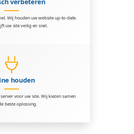
Nieuwe artikelen publiceren, producten toevoegen en f
wijzigen? Voor onze Vcreators is niets te gek.
Technisch verbeteren
b-techniek vernieuwd snel. Wij houden uw website up-
Daardoor blijft uw site veilig en snel.