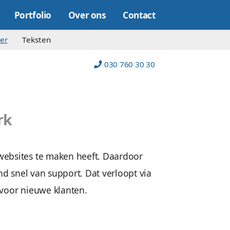
Online marketing
Portfolio
Over on
Optimalisatie
Beheer
Teksten
eheer
het echte werk
n van alles dat met websites te maken heeft.
Wij voorzien u razend snel van support. Dat v