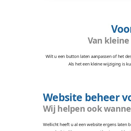
Voort
Wijzigingen bijhouden, be
eigen portaal maakt a