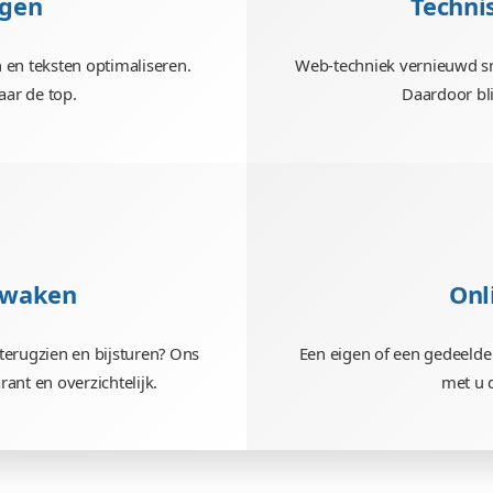
ot grote verbouwingen. Onze Vcreators
irect voor u aan de slag.
O verzorgen
gina’s maken en teksten optimaliseren.
We
en uw site naar de top.