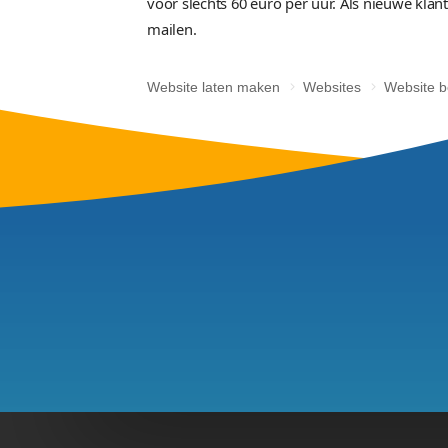
Van 
Wilt u een button laten aanpass
Als het een kleine 
Website behe
Wij helpen ook 