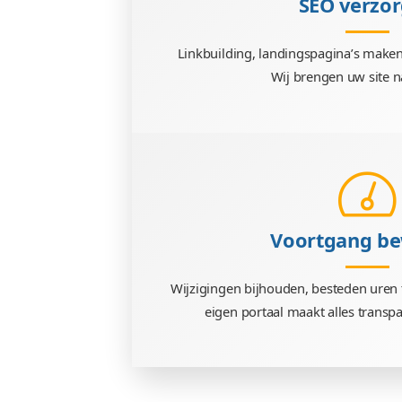
Van kleine wijzigingen t
gaan echt d
SE
Linkbuilding, landingspa
Wij breng