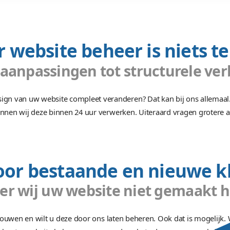
gang bewaken
steden uren terugzien en bijsturen? Ons
Ee
lles transparant en overzichtelijk.